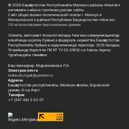
© 2026 Башҡортостан Республикаһы Мәләүез районы «Көнгәк»
ижтимағи-сәйәси гәзитенең рәсми сайты.
Сайт общественно-политической газеты г. Мелеуз и
Мелеузовского района Республики Башкортостан «Конгэк».
Об использовании персональных данных
Элемтә, мәғлүмәт технологиялары һәм киң коммуникациялар
өлкәһендә күҙәтеү буйынса федераль хеҙмәттең Башҡортостан
Республикаһы буйынса идаралығында теркәлде. 2025 йылдың
19 майында бирелгән ПИ № ТУ 02-01832-се һанлы теркәү
тураһындағы таныҡлыҡ.
Баш мөхәррир Абдрахманова Л.А.
Электрон почта
meleuzkungak@yandex.ru
Адресы
Башҡортостан республикаһы, Мәләүез ҡалаһы, Воровский
урамы, 6-сы йорт.
Телефон
+7 (347-64) 3-52-07