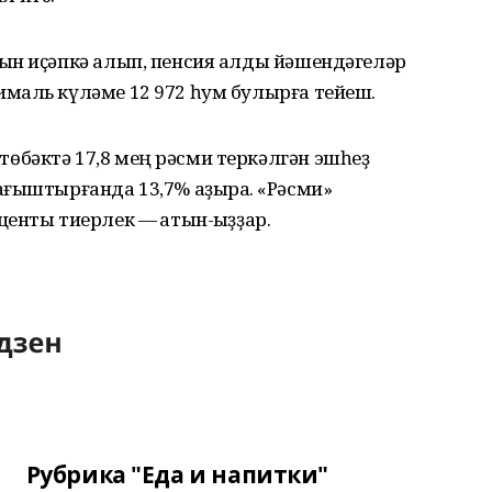
ын иҫәпкә алып, пенсия алды йәшендәгеләр
маль күләме 12 972 һум булырға тейеш.
бәктә 17,8 мең рәсми теркәлгән эшһеҙ
ғыштырғанда 13,7% аҙыраҡ. «Рәсми»
енты тиерлек — ҡатын-ҡыҙҙар.
Рубрика "Еда и напитки"