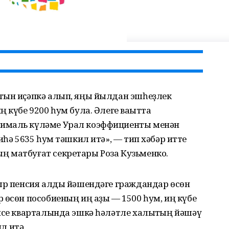
тын иҫәпкә алып, яңы йылдан эшһеҙлек
 күбе 9200 һум була. Әлеге ваҡытта
ималь күләме Урал коэффициенты менән
иһә 5635 һум тәшкил итә», — тип хәбәр итте
 матбуғат секретары Роза Кузьменко.
ҡыр пенсия алды йәшендәге граждандар өсөн
 өсөн пособиеның иң аҙы — 1500 һум, иң күбе
нсе кварталында эшкә һәләтле халыҡтың йәшәү
л итә.