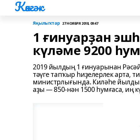
Көнгәк
Яңылыҡтар
27 НОЯБРЯ 2018, 09:47
1 ғинуарҙан эш
күләме 9200 һу
2019 йылдың 1 ғинуарынан Рәсә
тәүге тапҡыр һиҙелерлек арта, 
министрлығында. Киләһе йылды
аҙы — 850-нән 1500 һумғаса, иң 