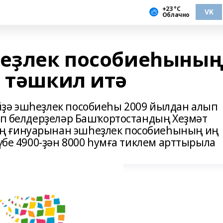
+23 °С
VK
Облачно
һеҙлек пособиеһыны
м тәшкил итә
йҙә эшһеҙлек пособиеһы 2009 йылдан алып
тип белдерҙеләр Башҡортостандың Хеҙмәт
ң ғинуарынан эшһеҙлек пособиеһының иң
күбе 4900-ҙән 8000 һумға тиклем арттырыла