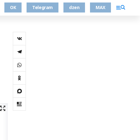
ОК
Telegram
dzen
MAX
ң