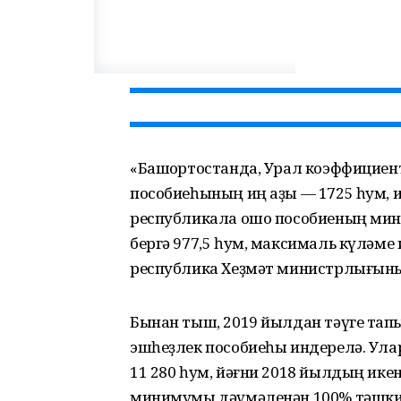
«Башҡортостанда, Урал коэффициен
пособиеһының иң аҙы — 1725 һум, иң
республикала ошо пособиеның мин
бергә 977,5 һум, максималь күләме 
республика Хеҙмәт министрлығының
Бынан тыш, 2019 йылдан тәүге тап
эшһеҙлек пособиеһы индерелә. Улар
11 280 һум, йәғни 2018 йылдың ике
минимумы дәүмәленән 100% тәшки