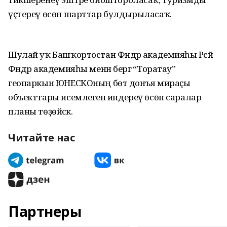
үҫтереү өсөн шарттар булдырыласаҡ.
Шулай уҡ Башҡортостан Фәндәр академияһы Рәсәй
Фәндәр академияһы менән бергә “Торатау”
геопаркын ЮНЕСКОның бөтә донъя мираҫы
объекттары исемлегенә индереү өсөн саралар
планы төҙөйәсәк.
Читайте нас
Партнеры