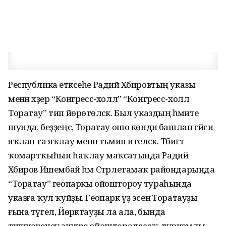
Республика етәксеһе Радий Хәбировтың указы
менән хәҙер “Конгресс-холл” “Конгресс-холл
Торатау” тип йөрөтөләсәк. Был указдың әһәмиәте
шунда, беҙҙеңсә, Торатау ошо көндән башлап сәйәси
яҡлап та яҡлау менән тәьмин ителәсәк. Тәбиғәт
ҡомартҡыһын һаҡлау маҡсатында Радий
Хәбиров Ишембай һәм Стәрлетамаҡ райондарында
“Торатау” геопаркы ойоштороу тураһында
указға ҡул ҡуйҙы. Геопарк үҙ эсенә Торатауҙы
ғына түгел, Йөрәктауҙы ла ала, бында
тикшеренеү эштәре ойоштороласаҡ, туризмды