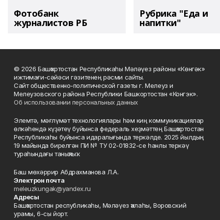
Фотобанк
Рубрика "Еда и
журналистов РБ
напитки"
© 2026 Башҡортостан Республикаһы Мәләүез районы «Көнгәк»
ижтимағи-сәйәси гәзитенең рәсми сайты.
Сайт общественно-политической газеты г. Мелеуз и
Мелеузовского района Республики Башкортостан «Конгэк».
Об использовании персональных данных
Элемтә, мәғлүмәт технологиялары һәм киң коммуникациялар
өлкәһендә күҙәтеү буйынса федераль хеҙмәттең Башҡортостан
Республикаһы буйынса идаралығында теркәлде. 2025 йылдың
19 майында бирелгән ПИ № ТУ 02-01832-се һанлы теркәү
тураһындағы таныҡлыҡ.
Баш мөхәррир Абдрахманова Л.А.
Электрон почта
meleuzkungak@yandex.ru
Адресы
Башҡортостан республикаһы, Мәләүез ҡалаһы, Воровский
урамы, 6-сы йорт.