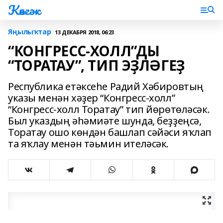
Көнгәк
Яңылыҡтар
13 ДЕКАБРЯ 2018, 06:23
“КОНГРЕСС-ХОЛЛ”ДЫ
“ТОРАТАУ”, ТИП ЭҘЛӘГЕҘ
Республика етәксеһе Радий Хәбировтың
указы менән хәҙер “Конгресс-холл”
“Конгресс-холл Торатау” тип йөрөтөләсәк.
Был указдың әһәмиәте шунда, беҙҙеңсә,
Торатау ошо көндән башлап сәйәси яҡлап
та яҡлау менән тәьмин ителәсәк.