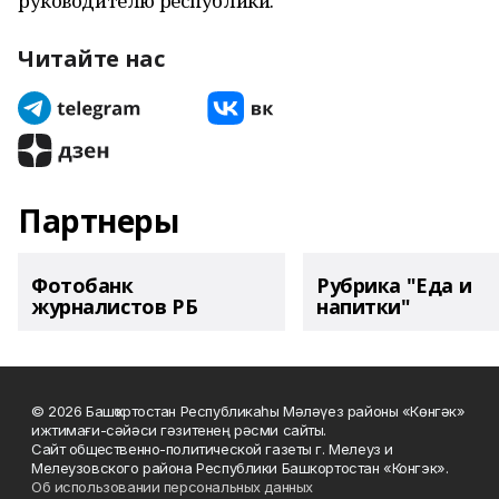
руководителю республики.
Читайте нас
Партнеры
Фотобанк
Рубрика "Еда и
журналистов РБ
напитки"
© 2026 Башҡортостан Республикаһы Мәләүез районы «Көнгәк»
ижтимағи-сәйәси гәзитенең рәсми сайты.
Сайт общественно-политической газеты г. Мелеуз и
Мелеузовского района Республики Башкортостан «Конгэк».
Об использовании персональных данных