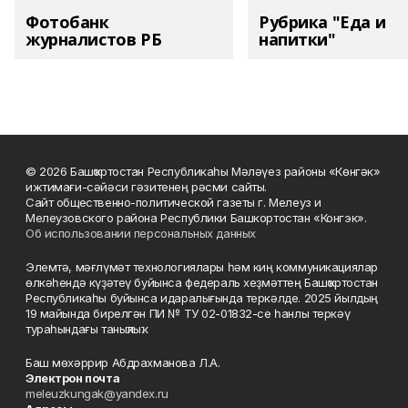
Фотобанк
Рубрика "Еда и
журналистов РБ
напитки"
© 2026 Башҡортостан Республикаһы Мәләүез районы «Көнгәк»
ижтимағи-сәйәси гәзитенең рәсми сайты.
Сайт общественно-политической газеты г. Мелеуз и
Мелеузовского района Республики Башкортостан «Конгэк».
Об использовании персональных данных
Элемтә, мәғлүмәт технологиялары һәм киң коммуникациялар
өлкәһендә күҙәтеү буйынса федераль хеҙмәттең Башҡортостан
Республикаһы буйынса идаралығында теркәлде. 2025 йылдың
19 майында бирелгән ПИ № ТУ 02-01832-се һанлы теркәү
тураһындағы таныҡлыҡ.
Баш мөхәррир Абдрахманова Л.А.
Электрон почта
meleuzkungak@yandex.ru