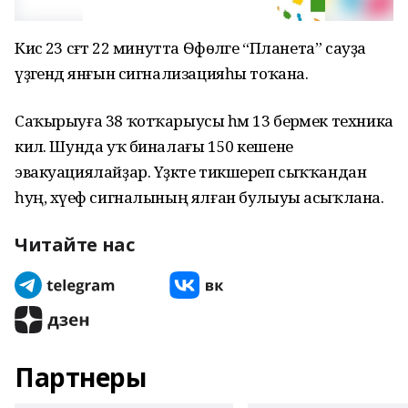
Кисә 23 сәғәт 22 минутта Ѳфѳләге “Планета” сауҙа
үҙәгендә янғын сигнализацияһы тоҡана.
Саҡырыуға 38 ҡотҡарыусы һәм 13 берәмек техника
килә. Шунда уҡ биналағы 150 кешене
эвакуациялайҙар. Үҙәкте тикшереп сыҡҡандан
һуң, хәүеф сигналының ялған булыуы асыҡлана.
Читайте нас
Партнеры