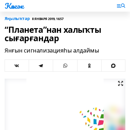
Көнгәк
Яңылыҡтар
8 ЯНВАРЯ 2019, 16:57
“Планета”нан халыҡты
сығарғандар
Янғын сигнализацияһы алдаймы