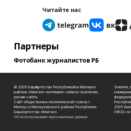
Читайте нас
Партнеры
Фотобанк журналистов РБ
© 2026 Башҡортостан Республикаһы Мәләүез
Элемтә, 
районы «Көнгәк» ижтимағи-сәйәси гәзитенең
коммуник
рәсми сайты.
федераль
Сайт общественно-политической газеты г.
Республи
Мелеуз и Мелеузовского района Республики
2025 йыл
Башкортостан «Конгэк».
01832-се 
Об использовании персональных данных