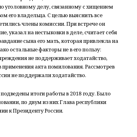
по уголовному делу, связанному с хищением
ом его владельца. С целью выяснить все
етились члены комиссии. При встрече он
, указал на нестыковки в деле, считает себя
равдание сына его мать, которая привлекла на
ако остальные факторы не в его пользу:
чреждения не поддерживает ходатайство,
в применения акта помилования. Рассмотрев
ссии не поддержали ходатайство.
подведены итоги работы в 2018 году. Было
овании, по двум из них Глава республики
ии к Президенту России.