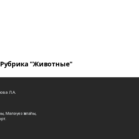
Рубрика "Животные"
ова Л.А.
ы, Мәләүез ҡалаһы,
рт.