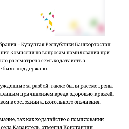
брания – Курултая Республики Башкортостан
ание Комиссии по вопросам помилования при
ыло рассмотрено семь ходатайств о
не было поддержано.
ужденные за разбой, также были рассмотрены
шленным причинением вреда здоровью, кражей,
ом в состоянии алкогольного опьянения.
имание, так как ходатайство о помиловании
села Караидель, отметил Константин