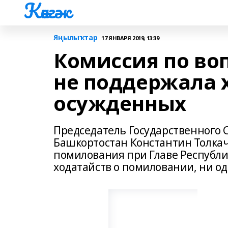
Көнгәк
Яңылыҡтар
17 ЯНВАРЯ 2019, 13:39
Комиссия по во
не поддержала 
осужденных
Председатель Государственного 
Башкортостан Константин Толкач
помилования при Главе Республи
ходатайств о помиловании, ни од