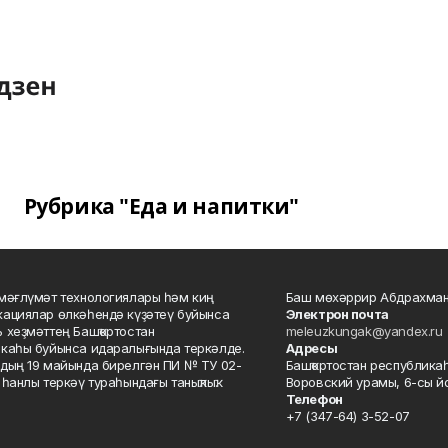
Рубрика "Еда и напитки"
мәғлүмәт технологиялары һәм киң
Баш мөхәррир Абдрахман
ациялар өлкәһендә күҙәтеү буйынса
Электрон почта
 хеҙмәттең Башҡортостан
meleuzkungak@yandex.ru
каһы буйынса идаралығында теркәлде.
Адресы
дың 19 майында бирелгән ПИ № ТУ 02-
Башҡортостан республикаһ
һанлы теркәү тураһындағы таныҡлыҡ.
Воровский урамы, 6-сы йо
Телефон
+7 (347-64) 3-52-07