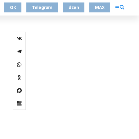
ОК
Telegram
dzen
MAX
м