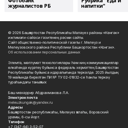
Фотобанк
Рубрика "Еда и
журналистов РБ
напитки"
© 2026 Башҡортостан Республикаһы Мәләүез районы «Көнгәк»
ижтимағи-сәйәси гәзитенең рәсми сайты.
Сайт общественно-политической газеты г. Мелеуз и
Мелеузовского района Республики Башкортостан «Конгэк».
Об использовании персональных данных
Элемтә, мәғлүмәт технологиялары һәм киң коммуникациялар
өлкәһендә күҙәтеү буйынса федераль хеҙмәттең Башҡортостан
Республикаһы буйынса идаралығында теркәлде. 2025 йылдың
19 майында бирелгән ПИ № ТУ 02-01832-се һанлы теркәү
тураһындағы таныҡлыҡ.
Баш мөхәррир Абдрахманова Л.А.
Электрон почта
meleuzkungak@yandex.ru
Адресы
Башҡортостан республикаһы, Мәләүез ҡалаһы, Воровский
урамы, 6-сы йорт.
Телефон
+7 (347-64) 3-52-07