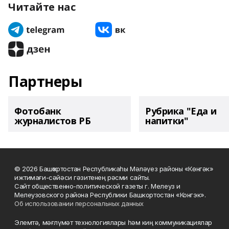
Читайте нас
Партнеры
Фотобанк
Рубрика "Еда и
журналистов РБ
напитки"
© 2026 Башҡортостан Республикаһы Мәләүез районы «Көнгәк»
ижтимағи-сәйәси гәзитенең рәсми сайты.
Сайт общественно-политической газеты г. Мелеуз и
Мелеузовского района Республики Башкортостан «Конгэк».
Об использовании персональных данных
Элемтә, мәғлүмәт технологиялары һәм киң коммуникациялар