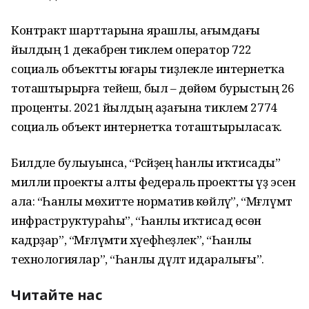
Контракт шарттарына ярашлы, ағымдағы
йылдың 1 декабренә тиклем оператор 722
социаль объектты юғары тиҙлекле интернетҡа
тоташтырырға тейеш, был – дөйөм бурыстың 26
проценты. 2021 йылдың аҙағына тиклем 2774
социаль объект интернетҡа тоташтырыласаҡ.
Билдәле булыуынса, “Рәсәйҙең һанлы иҡтисады”
милли проекты алты федераль проектты үҙ эсенә
ала: “Һанлы мөхитте норматив көйләү”, “Мәғлүмәт
инфраструктураһы”, “Һанлы иҡтисад өсөн
кадрҙар”, “Мәғлүмәти хәүефһеҙлек”, “Һанлы
технологиялар”, “Һанлы дәүләт идаралығы”.
Читайте нас