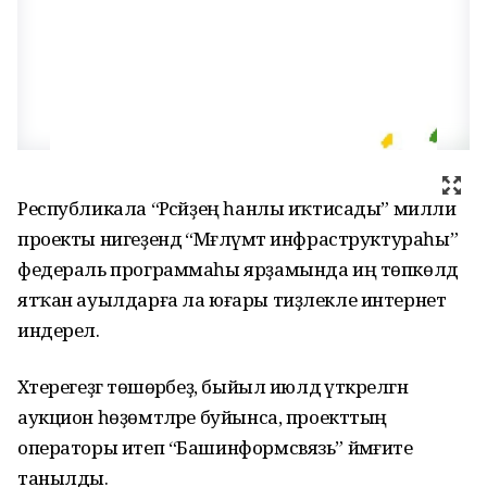
Республикала “Рәсәйҙең һанлы иҡтисады” милли
проекты нигеҙендә “Мәғлүмәт инфраструктураһы”
федераль программаһы ярҙамында иң төпкөлдә
ятҡан ауылдарға ла юғары тиҙлекле интернет
индерелә.
Хәтерегеҙгә төшөрәбеҙ, быйыл июлдә үткәрелгән
аукцион һөҙөмтәләре буйынса, проекттың
операторы итеп “Башинформсвязь” йәмғиәте
танылды.