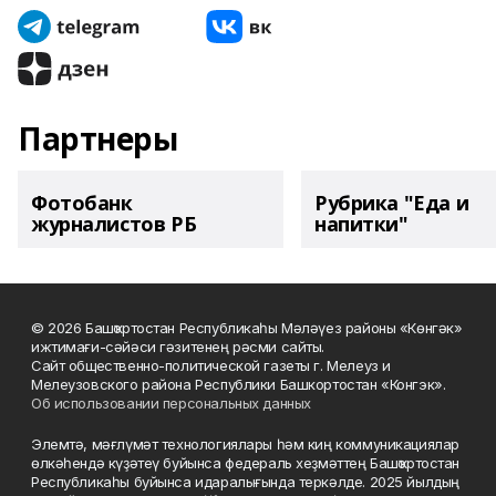
Партнеры
Фотобанк
Рубрика "Еда и
журналистов РБ
напитки"
© 2026 Башҡортостан Республикаһы Мәләүез районы «Көнгәк»
ижтимағи-сәйәси гәзитенең рәсми сайты.
Сайт общественно-политической газеты г. Мелеуз и
Мелеузовского района Республики Башкортостан «Конгэк».
Об использовании персональных данных
Элемтә, мәғлүмәт технологиялары һәм киң коммуникациялар
өлкәһендә күҙәтеү буйынса федераль хеҙмәттең Башҡортостан
Республикаһы буйынса идаралығында теркәлде. 2025 йылдың