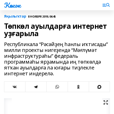
Көнгәк
Яңылыҡтар
8 НОЯБРЯ 2019, 06:45
Төпкөл ауылдарға интернет
уҙғарыла
Республикала “Рәсәйҙең һанлы иҡтисады”
милли проекты нигеҙендә “Мәғлүмәт
инфраструктураһы” федераль
программаһы ярҙамында иң төпкөлдә
ятҡан ауылдарға ла юғары тиҙлекле
интернет индерелә.