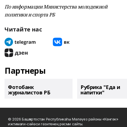
По информации Министерства молодежной
политики и спорта РБ
Читайте нас
Партнеры
Фотобанк
Рубрика "Еда и
журналистов РБ
напитки"
© 2026 Башҡортостан Республикаһы Мәләүез районы «Көнгәк»
ижтимағи-сәйәси гәзитенең рәсми сайты.