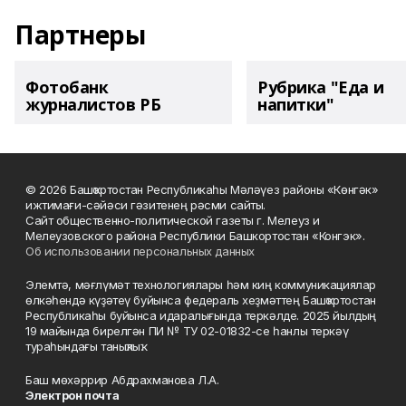
Партнеры
Фотобанк
Рубрика "Еда и
журналистов РБ
напитки"
© 2026 Башҡортостан Республикаһы Мәләүез районы «Көнгәк»
ижтимағи-сәйәси гәзитенең рәсми сайты.
Сайт общественно-политической газеты г. Мелеуз и
Мелеузовского района Республики Башкортостан «Конгэк».
Об использовании персональных данных
Элемтә, мәғлүмәт технологиялары һәм киң коммуникациялар
өлкәһендә күҙәтеү буйынса федераль хеҙмәттең Башҡортостан
Республикаһы буйынса идаралығында теркәлде. 2025 йылдың
19 майында бирелгән ПИ № ТУ 02-01832-се һанлы теркәү
тураһындағы таныҡлыҡ.
Баш мөхәррир Абдрахманова Л.А.
Электрон почта