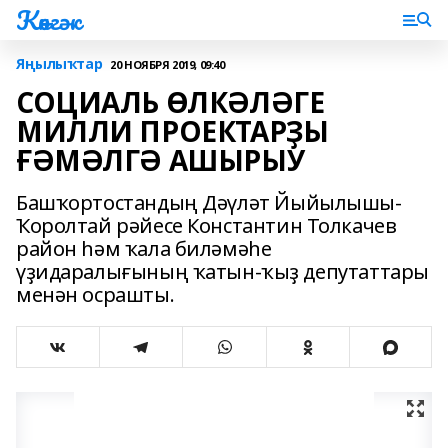
Көнгәк
Яңылыҡтар
20 НОЯБРЯ 2019, 09:40
СОЦИАЛЬ ӨЛКӘЛӘГЕ
МИЛЛИ ПРОЕКТАРҘЫ
ҒӘМӘЛГӘ АШЫРЫУ
Башҡортостандың Дәүләт Йыйылышы-
Ҡоролтай рәйесе Константин Толкачев
район һәм ҡала биләмәһе
үҙидаралығының ҡатын-ҡыҙ депутаттары
менән осрашты.