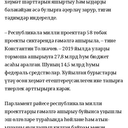
хеҙмәт шарттарын яҡшыртыу һәм ҡыҙҙарҙы
бәләкәйҙән әсә булырға әҙерләү зарур, тигән
тәҡдимдәр индерелде.
– Республикала милли проекттар 58 төбәк
проекты сиктәрендә ғәмәлгә ашырыла, – тине
Константин Толкачев. – 2019 йылда уларҙы
тормошҡа ашырыуға 27,8 млрд һум бюджет
аҡсаһы ҡаралған. Шуның 14,5 млрд һумы
федераль средстволар. Ҡуйылған бурыстарҙы
үтәү өсөн хеҙмәт етештереүсәнлеген ике тапҡырға
тиерлек арттырырға кәрәк.
Парламент рәйесе республикала милли
проекттарҙы ғәмәлгә ашырыу буйынса уңышлы
эш өлгөләре тураһында һөйләне һәм ҡатын-
ҡыҙҙарҙы яҡынлашып килгән байрам менән