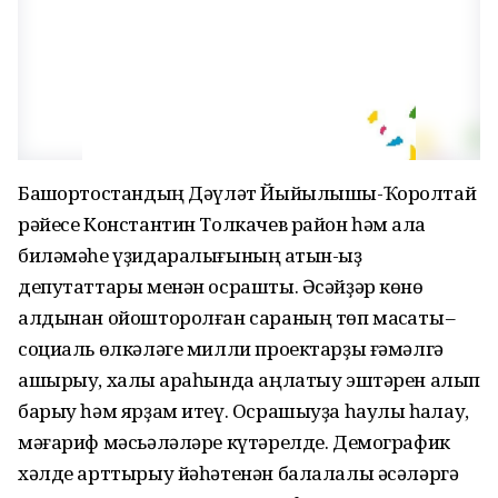
Башҡортостандың Дәүләт Йыйылышы-Ҡоролтай
рәйесе Константин Толкачев район һәм ҡала
биләмәһе үҙидаралығының ҡатын-ҡыҙ
депутаттары менән осрашты. Әсәйҙәр көнө
алдынан ойошторолған сараның төп маҡсаты –
социаль өлкәләге милли проектарҙы ғәмәлгә
ашырыу, халыҡ араһында аңлатыу эштәрен алып
барыу һәм ярҙам итеү. Осрашыуҙа һаулыҡ һаҡлау,
мәғариф мәсьәләләре күтәрелде. Демографик
хәлде арттырыу йәһәтенән балалалы әсәләргә