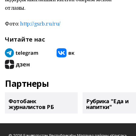
ҡотланы.
Фото:
http://gsrb.ru/ru/
Читайте нас
Партнеры
Фотобанк
Рубрика "Еда и
журналистов РБ
напитки"
© 2026 Башҡортостан Республикаһы Мәләүез районы «Көнгәк»