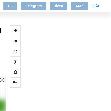
ОК
Telegram
dzen
MAX
ы