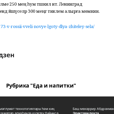
ләме 250 мең һум тәшкил итә. Ленинград
ендә йәшәүселәр 300 меңгә тиклем алырға мөмкин.
-v-rossii-vveli-novye-lgoty-dlya-zhiteley-sela/
Рубрика "Еда и напитки"
мәғлүмәт технологиялары һәм киң
Баш мөхәррир Абдрахман
ациялар өлкәһендә күҙәтеү буйынса
Электрон почта