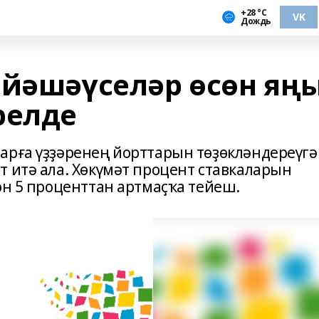
+28 °С
VK
Дождь
 йәшәүселәр өсөн яң
релде
арға үҙҙәренең йорттарын төҙөкләндереүгә
т итә ала. Хөкүмәт процент ставкаларын
өн 5 проценттан артмаҫҡа тейеш.