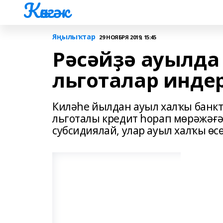
Көнгәк
Яңылыҡтар
29 НОЯБРЯ 2019, 15:45
Рәсәйҙә ауылда
льготалар инде
Киләһе йылдан ауыл халҡы банкт
льготалы кредит һорап мөрәжәғә
субсидиялай, улар ауыл халҡы өс