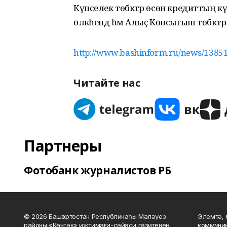
Күпселек төбәктәр өсөн кредиттың кү
өлкәһендә һәм Алыҫ Көнсығыш төбәктәр
http://www.bashinform.ru/news/1385173
Читайте нас
Партнеры
Фотобанк журналистов РБ
© 2026 Башҡортостан Республикаһы Мәләүез
Элемтә, 
районы «Көнгәк» ижтимағи-сәйәси гәзитенең
коммуник