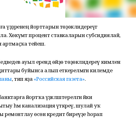
 үҙҙәренең йорттарын төҙөкләндереүгә
 ала. Хөкүмәт процент ставкаларын субсидиялай,
н артмаҫҡа тейеш.
ведев ауыл ерендә өйҙө төҙөкләндереү кимәлен
едиттары буйынса алып еткерелмәгән килемде
ланы
, тип яҙа
«Российская газета»
.
банктарға йортҡа үҙәкләштерелгән йәки
ытыу һәм канализация үткәреү, шулай уҡ
 ремонтлау өсөн кредит биреүҙе һорап