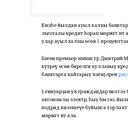
Киләһе йылдан ауыл халҡы банктарға
льготалы кредит һорап мөрәжәғәт итә
улар ауыл халҡы өсөн 5 процентта
Бөгөн премьер-министр Дмитрий Мед
күтәреү өсөн бирелгән ҡулланыу кр
банктарға ҡайтарыу ҡағиҙәләрен
раҫ
1 ғинуарҙан уҡ граждандар вәкәләтле 
автономлы электр, һыу һәм газ, йыл
подряд килешеүе буйынса торлаҡты
мөрәжәғәт итә ала.