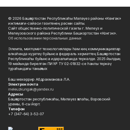
© 2026 Башҡортостан Республикаһы Мәләүез районы «Көнгәк»
ижтимағи-сәйәси гәзитенең рәсми сайты.
Сайт общественно-политической газеты г. Мелеуз и
Мелеузовского района Республики Башкортостан «Конгэк».
Об использовании персональных данных
Элемтә, мәғлүмәт технологиялары һәм киң коммуникациялар
өлкәһендә күҙәтеү буйынса федераль хеҙмәттең Башҡортостан
Республикаһы буйынса идаралығында теркәлде. 2025 йылдың
19 майында бирелгән ПИ № ТУ 02-01832-се һанлы теркәү
тураһындағы таныҡлыҡ.
Баш мөхәррир Абдрахманова Л.А.
Электрон почта
meleuzkungak@yandex.ru
Адресы
Башҡортостан республикаһы, Мәләүез ҡалаһы, Воровский
урамы, 6-сы йорт.
Телефон
+7 (347-64) 3-52-07