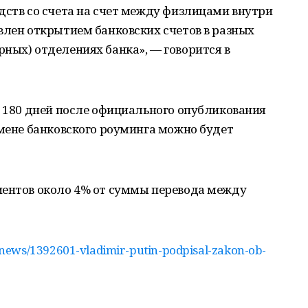
дств со счета на счет между физлицами внутри
влен открытием банковских счетов в разных
ных) отделениях банка», — говорится в
я 180 дней после официального опубликования
тмене банковского роуминга можно будет
иентов около 4% от суммы перевода между
news/1392601-vladimir-putin-podpisal-zakon-ob-