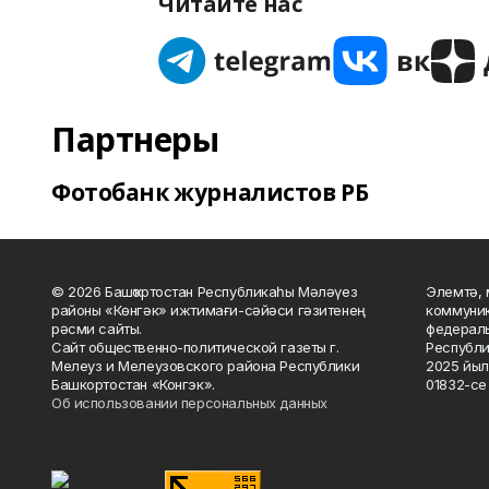
Читайте нас
Партнеры
Фотобанк журналистов РБ
© 2026 Башҡортостан Республикаһы Мәләүез
Элемтә, 
районы «Көнгәк» ижтимағи-сәйәси гәзитенең
коммуник
рәсми сайты.
федераль
Сайт общественно-политической газеты г.
Республи
Мелеуз и Мелеузовского района Республики
2025 йыл
Башкортостан «Конгэк».
01832-се 
Об использовании персональных данных