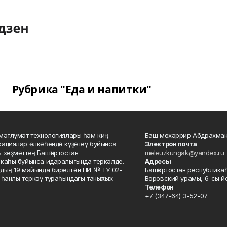
Рубрика "Еда и напитки"
мәғлүмәт технологиялары һәм киң
Баш мөхәррир Абдрахман
ациялар өлкәһендә күҙәтеү буйынса
Электрон почта
 хеҙмәттең Башҡортостан
meleuzkungak@yandex.ru
каһы буйынса идаралығында теркәлде.
Адресы
дың 19 майында бирелгән ПИ № ТУ 02-
Башҡортостан республикаһ
һанлы теркәү тураһындағы таныҡлыҡ.
Воровский урамы, 6-сы йо
Телефон
+7 (347-64) 3-52-07