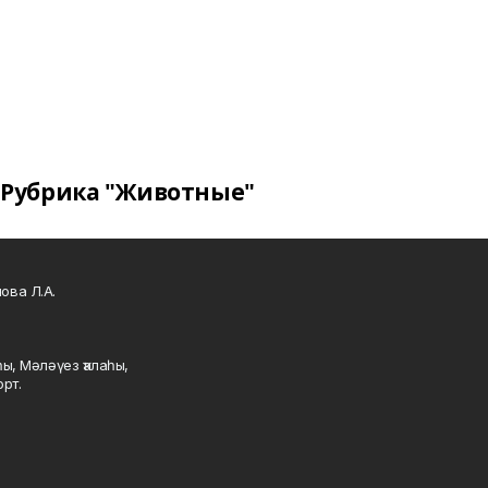
Рубрика "Животные"
ова Л.А.
ы, Мәләүез ҡалаһы,
рт.