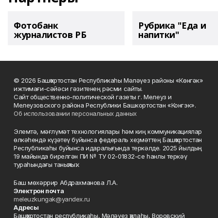
Фотобанк
Рубрика "Еда и
журналистов РБ
напитки"
© 2026 Башҡортостан Республикаһы Мәләүез районы «Көнгәк»
ижтимағи-сәйәси гәзитенең рәсми сайты.
Сайт общественно-политической газеты г. Мелеуз и
Мелеузовского района Республики Башкортостан «Конгэк».
Об использовании персональных данных
Элемтә, мәғлүмәт технологиялары һәм киң коммуникациялар
өлкәһендә күҙәтеү буйынса федераль хеҙмәттең Башҡортостан
Республикаһы буйынса идаралығында теркәлде. 2025 йылдың
19 майында бирелгән ПИ № ТУ 02-01832-се һанлы теркәү
тураһындағы таныҡлыҡ.
Баш мөхәррир Абдрахманова Л.А.
Электрон почта
meleuzkungak@yandex.ru
Адресы
Башҡортостан республикаһы, Мәләүез ҡалаһы, Воровский