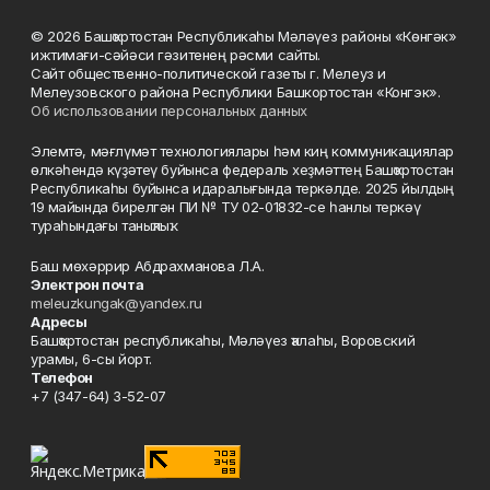
© 2026 Башҡортостан Республикаһы Мәләүез районы «Көнгәк»
ижтимағи-сәйәси гәзитенең рәсми сайты.
Сайт общественно-политической газеты г. Мелеуз и
Мелеузовского района Республики Башкортостан «Конгэк».
Об использовании персональных данных
Элемтә, мәғлүмәт технологиялары һәм киң коммуникациялар
өлкәһендә күҙәтеү буйынса федераль хеҙмәттең Башҡортостан
Республикаһы буйынса идаралығында теркәлде. 2025 йылдың
19 майында бирелгән ПИ № ТУ 02-01832-се һанлы теркәү
тураһындағы таныҡлыҡ.
Баш мөхәррир Абдрахманова Л.А.
Электрон почта
meleuzkungak@yandex.ru
Адресы
Башҡортостан республикаһы, Мәләүез ҡалаһы, Воровский
урамы, 6-сы йорт.
Телефон
+7 (347-64) 3-52-07