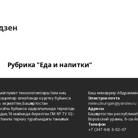
Рубрика "Еда и напитки"
мәғлүмәт технологиялары һәм киң
Баш мөхәррир Абдрахман
ациялар өлкәһендә күҙәтеү буйынса
Электрон почта
 хеҙмәттең Башҡортостан
meleuzkungak@yandex.ru
каһы буйынса идаралығында теркәлде.
Адресы
дың 19 майында бирелгән ПИ № ТУ 02-
Башҡортостан республикаһ
һанлы теркәү тураһындағы таныҡлыҡ.
Воровский урамы, 6-сы йо
Телефон
+7 (347-64) 3-52-07