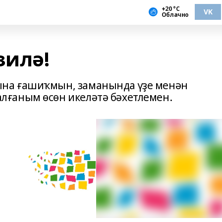
+20 °С
VK
Облачно
зилә!
на ғашиҡмын, заманында үҙе менән
ғаным өсөн икеләтә бәхетлемен.