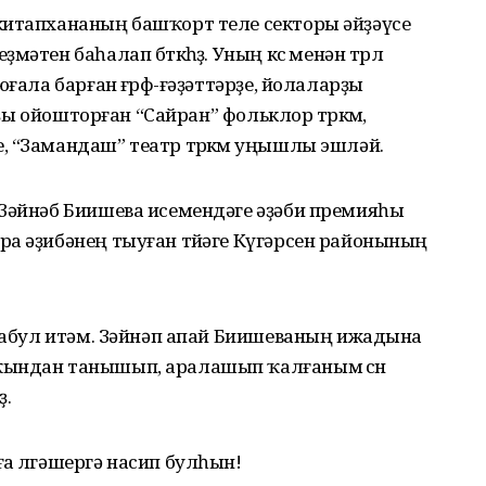
китапхананың башҡорт теле секторы әйҙәүсе
тен баһалап бөткөһөҙ. Уның көсө менән төрлө
ғала барған ғөрөф-ғәҙәттәрҙе, йолаларҙы
ыҙы ойошторған “Сайран” фольклор төркөмө,
 “Замандаш” театр төркөмө уңышлы эшләй.
 Зәйнәб Биишева исемендәге әҙәби премияһы
а әҙибәнең тыуған төйәге Күгәрсен районының
 ҡабул итәм. Зәйнәп апай Биишеваның ижадына
ҡындан танышып, аралашып ҡалғаным өсөн
ҙ.
а өлгәшергә насип булһын!