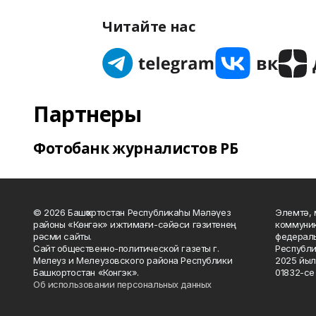
Читайте нас
Партнеры
Фотобанк журналистов РБ
© 2026 Башҡортостан Республикаһы Мәләүез
Элемтә, 
районы «Көнгәк» ижтимағи-сәйәси гәзитенең
коммуник
рәсми сайты.
федераль
Сайт общественно-политической газеты г.
Республи
Мелеуз и Мелеузовского района Республики
2025 йыл
Башкортостан «Конгэк».
01832-се 
Об использовании персональных данных