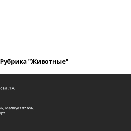
Рубрика "Животные"
ова Л.А.
ы, Мәләүез ҡалаһы,
рт.