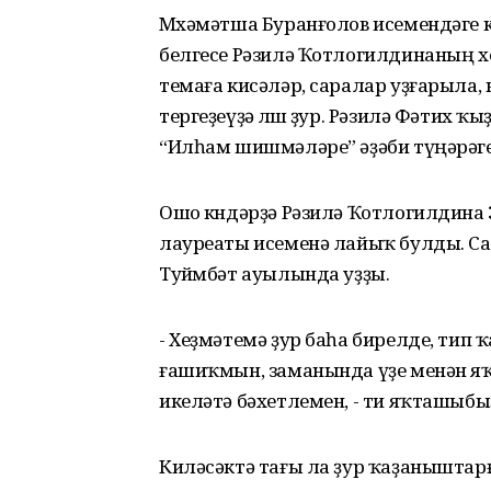
Мөхәмәтша Буранғолов исемендәге 
белгесе Рәзилә Ҡотлогилдинаның хеҙмә
темаға кисәләр, саралар уҙғарыла, ю
тергеҙеүҙә өлөшө ҙур. Рәзилә Фәтих ҡ
“Илһам шишмәләре” әҙәби түңәрәге,
Ошо көндәрҙә Рәзилә Ҡотлогилдина
лауреаты исеменә лайыҡ булды. Сар
Туйөмбәт ауылында уҙҙы.
- Хеҙмәтемә ҙур баһа бирелде, тип
ғашиҡмын, заманында үҙе менән я
икеләтә бәхетлемен, - ти яҡташыбы
Киләсәктә тағы ла ҙур ҡаҙаныштарғ