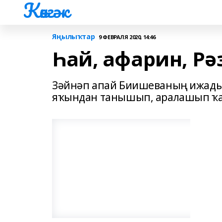
Көнгәк
Яңылыҡтар
9 ФЕВРАЛЯ 2020, 14:46
Һай, афарин, Рә
Зәйнәп апай Биишеваның ижады
яҡындан танышып, аралашып ҡал