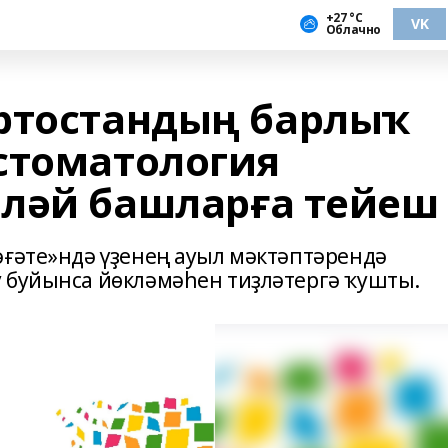
+27 °С
VK
Облачно
ртостандың барлыҡ
стоматология
ләй башларға тейеш
әғәте»ндә үҙенең ауыл мәктәптәрендә
 буйынса йөкләмәһен тиҙләтергә ҡушты.