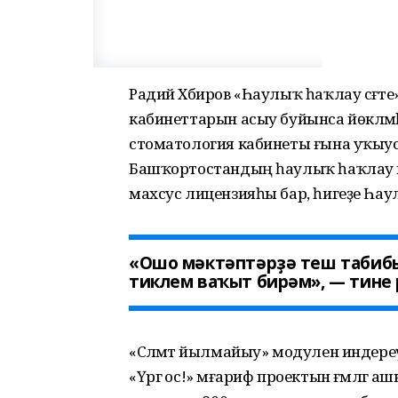
Радий Хәбиров «Һаулыҡ һаҡлау сәғәте»
кабинеттарын асыу буйынса йөкләмәһ
стоматология кабинеты ғына уҡыус
Башҡортостандың һаулыҡ һаҡлау ми
махсус лицензияһы бар, һигеҙе Һа
«Ошо мәктәптәрҙә теш табибы
тиклем ваҡыт бирәм», — тине 
«Сәләмәт йылмайыу» модулен индер
«Үргә ос!» мәғариф проектын ғәмәлгә