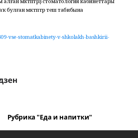
м алған мәктәптәрҙә стоматология кабинеттары
 булған мәктәптәр теш табибына
09-vse-stomatkabinety-v-shkolakh-bashkirii-
Рубрика "Еда и напитки"