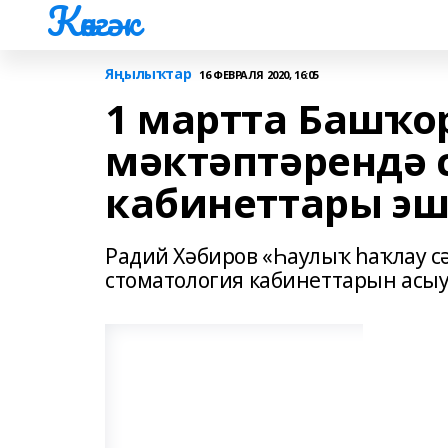
Көнгәк
Яңылыҡтар
16 ФЕВРАЛЯ 2020, 16:05
1 мартта Башҡо
мәктәптәрендә 
кабинеттары эш
Радий Хәбиров «Һаулыҡ һаҡлау с
стоматология кабинеттарын асыу