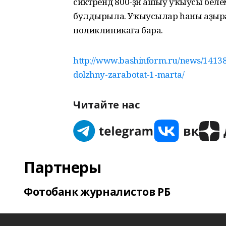
сиктәрендә 800-ҙән ашыу уҡыусы беле
булдырыла. Уҡыусылар һаны аҙыраҡ
поликлиникаға бара.
http://www.bashinform.ru/news/14138
dolzhny-zarabotat-1-marta/
Читайте нас
Партнеры
Фотобанк журналистов РБ