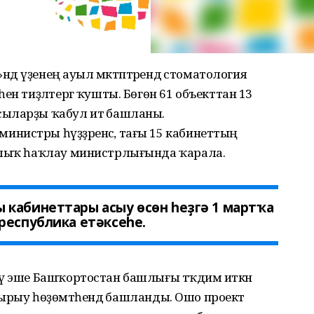
ндә үҙенең ауыл мәктәптәрендә стоматология
ен тиҙләтергә ҡушты. Бөгөн 61 объекттан 13
ыларҙы ҡабул итә башланы.
нистры һүҙҙәренсә, тағы 15 кабинеттың
улыҡ һаҡлау министрлығында ҡарала.
 кабинеттары асыу өсөн һеҙгә 1 мартҡа
республика етәксеһе.
еү эше Башҡортостан башлығы тәҡдим иткән
 ашырыу һөҙөмтәһендә башланды. Ошо проект