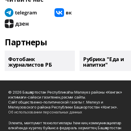
Партнеры
Фотобанк
Рубрика "Еда и
журналистов РБ
напитки"
© 2026 Башҡортостан Республикаһы Мәләүез районы «Көнгәк»
ижтимағи-сәйәси гәзитенең рәсми сайты.
Сайт общественно-политической газеты г. Мелеуз и
Мелеузовского района Республики Башкортостан «Конгэк».
Об использовании персональных данных
Элемтә, мәғлүмәт технологиялары һәм киң коммуникациялар
өлкәһендә күҙәтеү буйынса федераль хеҙмәттең Башҡортостан