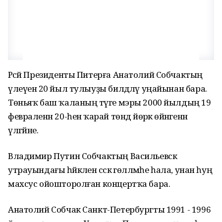
Рәсәй Президенты Питерға Анатолий Собчактың
үлеүенә 20 йыл тулыуҙы билдәләү уңайынан бара.
Төньяҡ баш ҡаланың тәүге мэры 2000 йылдың 19
февраленән 20-һенә ҡарай төндә йөрәк өйәнәгенән
үлгәйне.
Владимир Путин Собчактың Васильевск
утрауындағы һәйкәленә сәскә гөлләмәһе һала, унан һуң
махсус ойошторолған концертҡа бара.
Анатолий Собчак Санкт-Петербургты 1991 - 1996