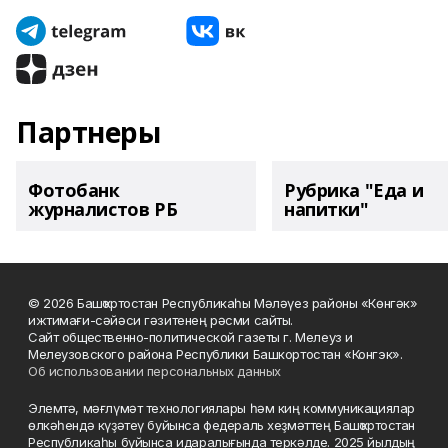
Партнеры
Фотобанк
Рубрика "Еда и
журналистов РБ
напитки"
© 2026 Башҡортостан Республикаһы Мәләүез районы «Көнгәк»
ижтимағи-сәйәси гәзитенең рәсми сайты.
Сайт общественно-политической газеты г. Мелеуз и
Мелеузовского района Республики Башкортостан «Конгэк».
Об использовании персональных данных
Элемтә, мәғлүмәт технологиялары һәм киң коммуникациялар
өлкәһендә күҙәтеү буйынса федераль хеҙмәттең Башҡортостан
Республикаһы буйынса идаралығында теркәлде. 2025 йылдың