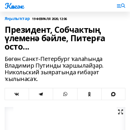
Көнгәк
Яңылыҡтар
19 ФЕВРАЛЯ 2020, 12:06
Президент, Собчактың
үлеменә бәйле, Питерға
осто...
Бөгөн Санкт-Петербург ҡалаһында
Владимир Путинды ҡаршылайҙар.
Никольский зыяратында ғибәҙәт
ҡылынасаҡ.