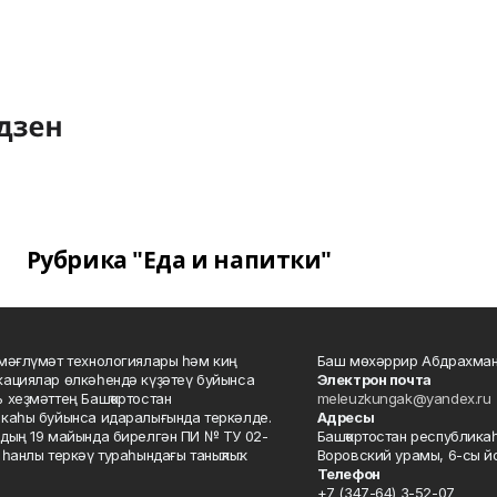
Рубрика "Еда и напитки"
мәғлүмәт технологиялары һәм киң
Баш мөхәррир Абдрахман
ациялар өлкәһендә күҙәтеү буйынса
Электрон почта
 хеҙмәттең Башҡортостан
meleuzkungak@yandex.ru
каһы буйынса идаралығында теркәлде.
Адресы
дың 19 майында бирелгән ПИ № ТУ 02-
Башҡортостан республикаһ
һанлы теркәү тураһындағы таныҡлыҡ.
Воровский урамы, 6-сы йо
Телефон
+7 (347-64) 3-52-07