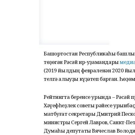
Башҡортостан Республикаһы башлы
төҙөгән Рәсәй ир-уҙамандары
меди
(2019 йылдың февраленән 2020 йыл
телгә алыуҙы күҙәтеп барған. Һөҙө
Рейтингта беренсе урында – Рәсәй
Хәүефһеҙлек советы рәйесе урынб
матбуғат секретары Дмитрий Песков
министры Сергей Лавров, Санкт-Пет
Думаһы депутаты Вячеслав Володин