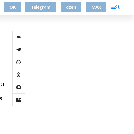
ОК
Telegram
dzen
MAX
әр
в