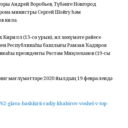
оры Андрей Воробьев, Түбәнге Новгород
рона министры Сергей Шойгу һәм
в килә.
 Кирилл (13-сө урын), ил хөкүмәте рәйесе
ечен Республикаһы башлығы Рамзан Ҡадиров
ликаһы президенты Рөстәм Миңлеханов (19-сы
инг мәғлүмәттәре 2020 йылдың 19 февралендә
2-glava-bashkirii-radiy-khabirov-voshel-v-top-