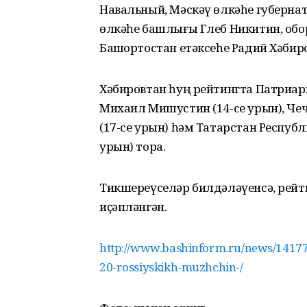
Навальный, Мәскәү өлкәһе губернат
өлкәһе башлығы Глеб Никитин, обо
Башҡортостан етәксеһе Радий Хәбиро
Хәбировтан һуң рейтингта Патриарх
Михаил Мишустин (14-се урын), Ч
(17-се урын) һәм Татарстан Респуб
урын) тора.
Тикшереүселәр билдәләүенсә, рейт
иҫәпләнгән.
http://www.bashinform.ru/news/141776
20-rossiyskikh-muzhchin-/