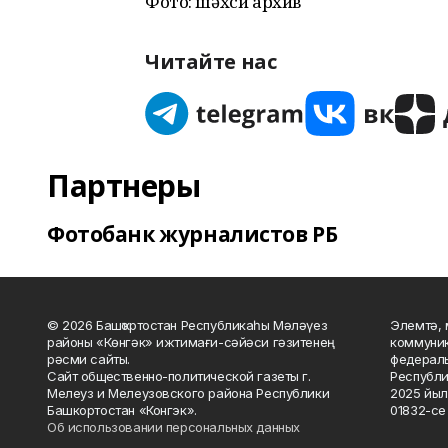
Фото: шәхси архив
Читайте нас
Партнеры
Фотобанк журналистов РБ
© 2026 Башҡортостан Республикаһы Мәләүез
Элемтә, 
районы «Көнгәк» ижтимағи-сәйәси гәзитенең
коммуник
рәсми сайты.
федераль
Сайт общественно-политической газеты г.
Республи
Мелеуз и Мелеузовского района Республики
2025 йыл
Башкортостан «Конгэк».
01832-се 
Об использовании персональных данных