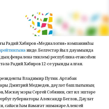
ғы Радий Хәбиров «Медиалогия» компанияһы
арейтингына
инде. Белгестәр йыл дауамында
дың февраленә тиклем) республика етәксеһен
мтәлә Радий Хәбиров 12-се урынды алған.
 президенты Владимир Путин. Артабан
аҫары Дмитрий Медведев, дәүләт башлығының
, Мәскәү мэры Сергей Собянин, сит ил эштәре
ербуг губернаторы Александр Беглов, Дәүләт
, сәйәси һәм йәмәғәт эшмәкәре Алексей