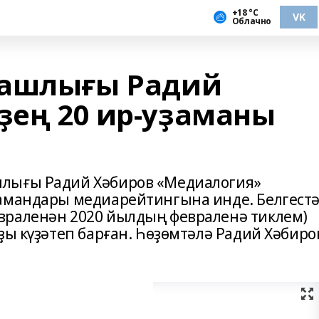
+18 °С
VK
Облачно
башлығы Радий
ҙең 20 ир-уҙаманы
шлығы Радий Хәбиров «Медиалогия»
ҙамандары медиарейтингына инде. Белгест
враленән 2020 йылдың февраленә тиклем)
ҙы күҙәтеп барған. Һөҙөмтәлә Радий Хәбиро