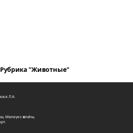
Рубрика "Животные"
ова Л.А.
ы, Мәләүез ҡалаһы,
рт.