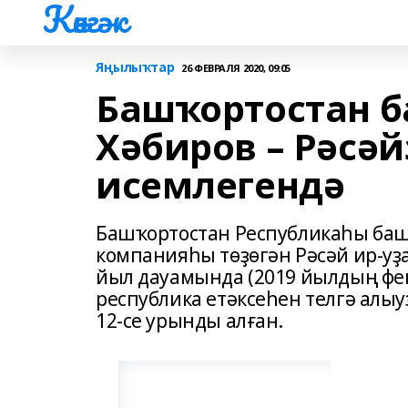
Көнгәк
Яңылыҡтар
26 ФЕВРАЛЯ 2020, 09:05
Башҡортостан 
Хәбиров – Рәсәй
исемлегендә
Башҡортостан Республикаһы ба
компанияһы төҙөгән Рәсәй ир-у
йыл дауамында (2019 йылдың фе
республика етәксеһен телгә алыу
12-се урынды алған.