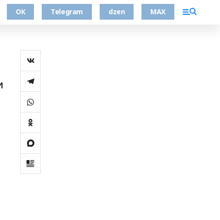
ОК
Telegram
dzen
MAX
и