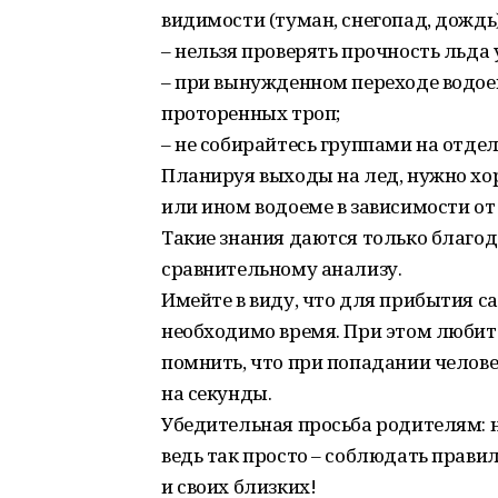
видимости (туман, снегопад, дождь)
– нельзя проверять прочность льда 
– при вынужденном переходе водое
проторенных троп;
– не собирайтесь группами на отде
Планируя выходы на лед, нужно хо
или ином водоеме в зависимости от
Такие знания даются только благ
сравнительному анализу.
Имейте в виду, что для прибытия с
необходимо время. При этом люби
помнить, что при попадании челове
на секунды.
Убедительная просьба родителям: н
ведь так просто – соблюдать правил
и своих близких!