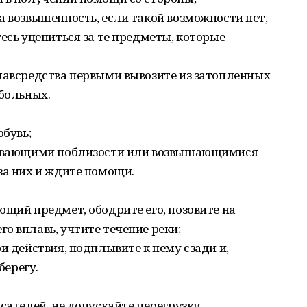
а возвышенность, если такой возможности нет,
есь уцепиться за те предметы, которые
лавсредства первыми вывозите из затопленных
 больных.
обувь;
плавающими поблизости или возвышающимися
за них и ждите помощи.
ющий предмет, ободрите его, позовите на
о вплавь, учтите течение реки;
и действия, подплывите к нему сзади и,
берегу.
сателей, не допускайте перегрузки