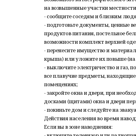
на возвышенные участки местности
- сообщите соседям и близким людям
- подготовьте документы, ценные 
продуктов питания, постельное бел
возможности комплект верхней оде
- перенесите имущество и материал
крыша) или уложите их повыше (на
- выключите электричество и газ, п
все плавучие предметы, находящиес
помещениях;
- закройте окна и двери, при необ
досками (щитами) окна и двери пер
- покиньте дом и следуйте на эвак
Действия населения во время наво
Если вы в зоне наводнения:
- включите телевизор или радиопр