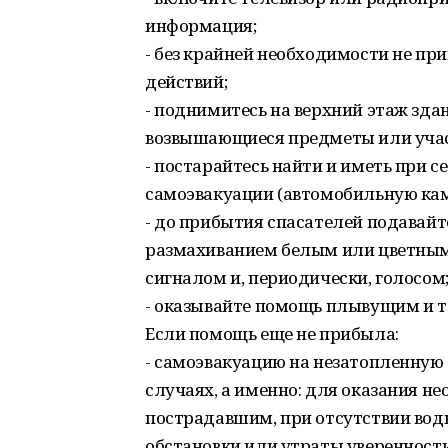
информация;
- без крайней необходимости не п
действий;
- поднимитесь на верхний этаж зда
возвышающиеся предметы или учас
- постарайтесь найти и иметь при 
самоэвакуации (автомобильную каме
- до прибытия спасателей подавайт
размахиванием белым или цветным 
сигналом и, периодически, голосом
- оказывайте помощь плывущим и 
Если помощь еще не прибыла:
- самоэвакуацию на незатопленную
случаях, а именно: для оказания 
пострадавшим, при отсутствии вод
обстановки или утраты уверенност