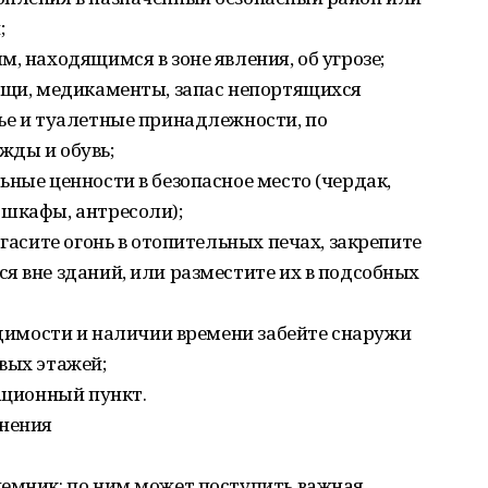
;
, находящимся в зоне явления, об угрозе;
вещи, медикаменты, запас непортящихся
ье и туалетные принадлежности, по
жды и обувь;
ьные ценности в безопасное место (чердак,
 шкафы, антресоли);
огасите огонь в отопительных печах, закрепите
я вне зданий, или разместите их в подсобных
ходимости и наличии времени забейте снаружи
вых этажей;
уационный пункт.
днения
иемник: по ним может поступить важная