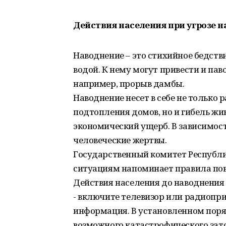
Действия населения при угрозе 
Наводнение – это стихийное бедст
водой. К нему могут привести и пав
например, прорыв дамбы.
Наводнение несет в себе не только
подтопления домов, но и гибель жи
экономический ущерб. В зависимос
человеческие жертвы.
Государственный комитет Республ
ситуациям напоминает правила пов
Действия населения до наводнения
- включите телевизор или радиопр
информация. В установленном поря
возможного катастрофического зат