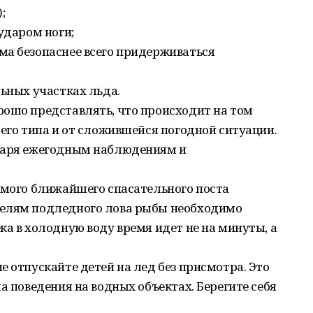
;
ударом ноги;
ма безопаснее всего придерживаться
льных участках льда.
рошо представлять, что происходит на том
 его типа и от сложившейся погодной ситуации.
одаря ежегодным наблюдениям и
амого ближайшего спасательного поста
телям подледного лова рыбы необходимо
ка в холодную воду время идет не на минуты, а
е отпускайте детей на лед без присмотра. Это
а поведения на водных объектах. Берегите себя