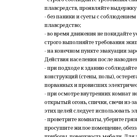
плавсредств, проявляйте выдержку
- без паники и суеты с соблюдение
плавсредство;
- во время движения не покидайте у
строго выполняйте требования эки
- на конечном пункте эвакуации зар
Действия населения после наводне
- при подходе к зданию соблюдайте
конструкций (стены, полы), остере
порванных и провисших электричес
- при осмотре внутренних комнат н
открытый огонь, спички, свечи из-з
этих целей следует использовать э
- проветрите комнаты, уберите грязь
просушите жилое помещение, обезз
приборы, поверхность мебели. Для 