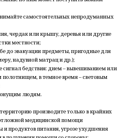
ринимайте самостоятельных непродуманных
ния, чердак или крышу, деревья или другие
тки местности;
себе до эвакуации предметы, пригодные для
ру, надувной матрац и др.);
е сигнал бедствия: днем – вывешиванием или
полотнищем, в темное время – световым
;
тонущим людям.
 территорию производите только в крайних
неотложной медицинской помощи
ы и продуктов питания, угрозе ухудшения
и в получении помощи со стороны;