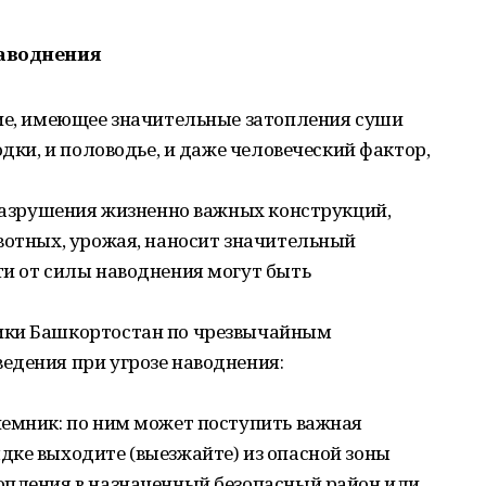
наводнения
вие, имеющее значительные затопления суши
одки, и половодье, и даже человеческий фактор,
 разрушения жизненно важных конструкций,
вотных, урожая, наносит значительный
ти от силы наводнения могут быть
ики Башкортостан по чрезвычайным
едения при угрозе наводнения:
иемник: по ним может поступить важная
дке выходите (выезжайте) из опасной зоны
опления в назначенный безопасный район или