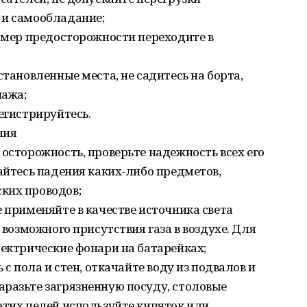
 и самообладание;
м мер предосторожности переходите в
становленные места, не садитесь на борта,
пажа;
егистрируйтесь.
ния
 осторожность, проверьте надежность всех его
гайтесь падения каких-либо предметов,
ких проводов;
е применяйте в качестве источника света
а возможного присутствия газа в воздухе. Для
лектрические фонари на батарейках;
 с пола и стен, откачайте воду из подвалов и
аразьте загрязненную посуду, столовые
этих целей используйте кипяток или