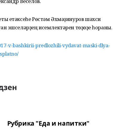
ксандр Веселов.
ты етәксеһе Рөстәм Әхмәҙинуров шәхси
н эшселәрҙең исемлектәрен төҙөүҙе һораны.
7-v-bashkirii-predlozhili-vydavat-maski-dlya-
platno/
Рубрика "Еда и напитки"