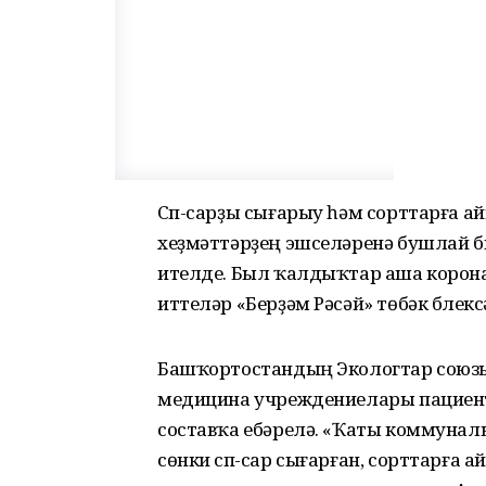
Сүп-сарҙы сығарыу һәм сорттарға 
хеҙмәттәрҙең эшселәренә бушлай б
ителде. Был ҡалдыҡтар аша коронав
иттеләр «Берҙәм Рәсәй» төбәк бүлек
Башҡортостандың Экологтар союзы р
медицина учреждениелары пацие
составҡа ебәрелә. «Ҡаты коммуналь
сөнки сүп-сар сығарған, сорттарға 