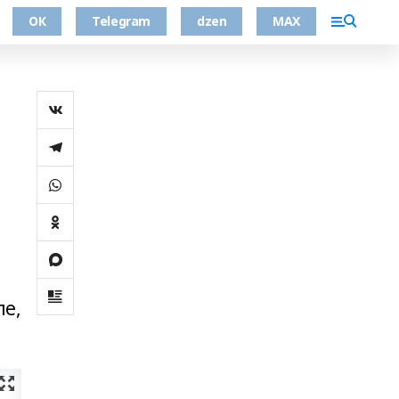
ОК
Telegram
dzen
MAX
ле,