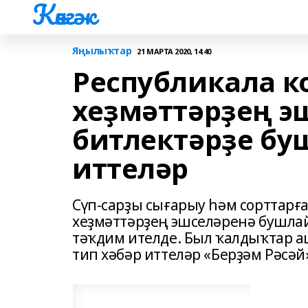
Көнгәк
Яңылыҡтар
21 МАРТА 2020, 14:40
Республикала 
хеҙмәттәрҙең э
битлектәрҙе бу
иттеләр
Сүп-сарҙы сығарыу һәм сорттар
хеҙмәттәрҙең эшселәренә бушлай
тәҡдим ителде. Был ҡалдыҡтар а
тип хәбәр иттеләр «Берҙәм Рәсәй