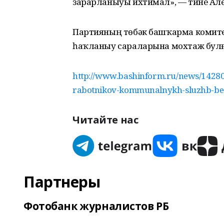
зарарланыуы ихтимал», — тине Але
Партияның төбәк башҡарма комите
һаҡланыу сараларына мохтаж булға
http://www.bashinform.ru/news/142801
rabotnikov-kommunalnykh-sluzhb-bes
Читайте нас
Партнеры
Фотобанк журналистов РБ