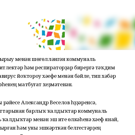
айырыу менән шөғөлләнгән коммуналь
итлектәр һәм респираторҙар бирергә тәҡдим
ирус йоҡтороу хәүефе менән бәйле, тип хәбәр
сәһенең матбуғат хеҙмәтенән.
әйесе Александр Веселов һүҙҙәренсә,
нттарынан барлыҡ ҡалдыҡтар коммуналь
 ҡалдыҡтар менән эш итеү өлкәһенә хәүеф янай,
айырған һәм уны эшкәрткән белгестәрҙең