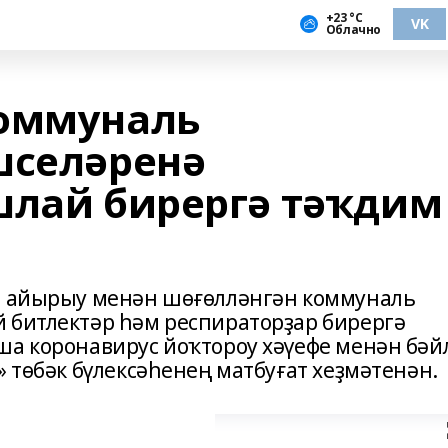
+23 °С
VK
Облачно
коммуналь
шселәренә
шлай бирергә тәҡдим
ға айырыу менән шөғөлләнгән коммуналь
 битлектәр һәм респираторҙар бирергә
ша коронавирус йоҡтороу хәүефе менән бәй
» төбәк бүлексәһенең матбуғат хеҙмәтенән.