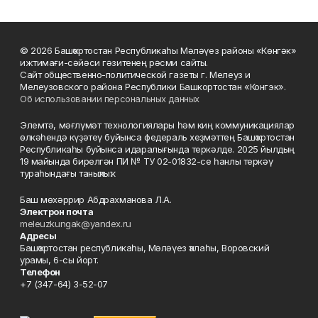
© 2026 Башҡортостан Республикаһы Мәләүез районы «Көнгәк»
ижтимағи-сәйәси гәзитенең рәсми сайты.
Сайт общественно-политической газеты г. Мелеуз и
Мелеузовского района Республики Башкортостан «Конгэк».
Об использовании персональных данных
Элемтә, мәғлүмәт технологиялары һәм киң коммуникациялар
өлкәһендә күҙәтеү буйынса федераль хеҙмәттең Башҡортостан
Республикаһы буйынса идаралығында теркәлде. 2025 йылдың
19 майында бирелгән ПИ № ТУ 02-01832-се һанлы теркәү
тураһындағы таныҡлыҡ.
Баш мөхәррир Абдрахманова Л.А.
Электрон почта
meleuzkungak@yandex.ru
Адресы
Башҡортостан республикаһы, Мәләүез ҡалаһы, Воровский
урамы, 6-сы йорт.
Телефон
+7 (347-64) 3-52-07