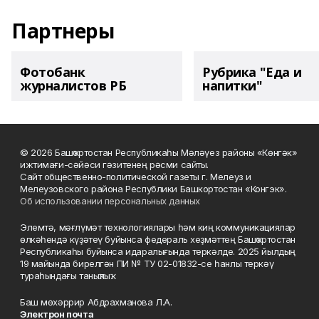
Партнеры
Фотобанк
Рубрика "Еда и
журналистов РБ
напитки"
© 2026 Башҡортостан Республикаһы Мәләүез районы «Көнгәк»
ижтимағи-сәйәси гәзитенең рәсми сайты.
Сайт общественно-политической газеты г. Мелеуз и
Мелеузовского района Республики Башкортостан «Конгэк».
Об использовании персональных данных
Элемтә, мәғлүмәт технологиялары һәм киң коммуникациялар
өлкәһендә күҙәтеү буйынса федераль хеҙмәттең Башҡортостан
Республикаһы буйынса идаралығында теркәлде. 2025 йылдың
19 майында бирелгән ПИ № ТУ 02-01832-се һанлы теркәү
тураһындағы таныҡлыҡ.
Баш мөхәррир Абдрахманова Л.А.
Электрон почта