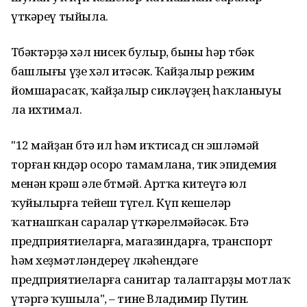
үткәреү тыйыла.
Төбәктәрҙә хәл нисек булыр, быны һәр төбәк
башлығы үҙе хәл итәсәк. Ҡайҙалыр режим
йомшарасаҡ, ҡайҙалыр сикләүҙең һаҡланыуы
ла ихтимал.
"12 майҙан бөтә ил һәм иҡтисад өсөн эшләмәй
торған көндәр осоро тамамлана, тик эпидемия
менән көрәш әле бөтмәй. Артҡа китеүгә юл
ҡуйылырға тейеш түгел. Күп кешеләр
ҡатнашҡан саралар үткәрелмәйәсәк. Бөтә
предприятиеларға, магазиндарға, транспорт
һәм хеҙмәтләндереү өлкәһендәге
предприятиеларға санитар талаптарҙы мотлаҡ
үтәргә ҡушыла", – тине Владимир Путин.