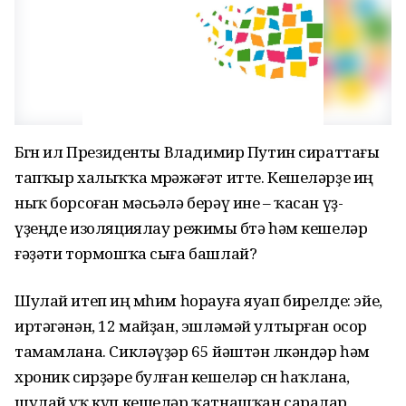
Бөгөн ил Президенты Владимир Путин сираттағы
тапҡыр халыҡҡа мөрәжәғәт итте. Кешеләрҙе иң
ныҡ борсоған мәсьәлә берәү ине – ҡасан үҙ-
үҙеңде изоляциялау режимы бөтә һәм кешеләр
ғәҙәти тормошҡа сыға башлай?
Шулай итеп иң мөһим һорауға яуап бирелде: эйе,
иртәгәнән, 12 майҙан, эшләмәй ултырған осор
тамамлана. Сикләүҙәр 65 йәштән өлкәндәр һәм
хроник сирҙәре булған кешеләр өсөн һаҡлана,
шулай уҡ күп кешеләр ҡатнашҡан саралар