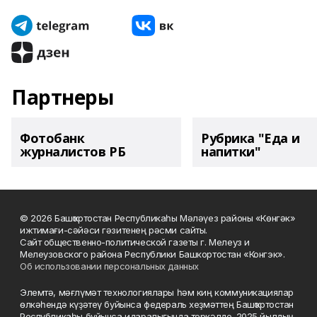
Партнеры
Фотобанк
Рубрика "Еда и
журналистов РБ
напитки"
© 2026 Башҡортостан Республикаһы Мәләүез районы «Көнгәк»
ижтимағи-сәйәси гәзитенең рәсми сайты.
Сайт общественно-политической газеты г. Мелеуз и
Мелеузовского района Республики Башкортостан «Конгэк».
Об использовании персональных данных
Элемтә, мәғлүмәт технологиялары һәм киң коммуникациялар
өлкәһендә күҙәтеү буйынса федераль хеҙмәттең Башҡортостан
Республикаһы буйынса идаралығында теркәлде. 2025 йылдың