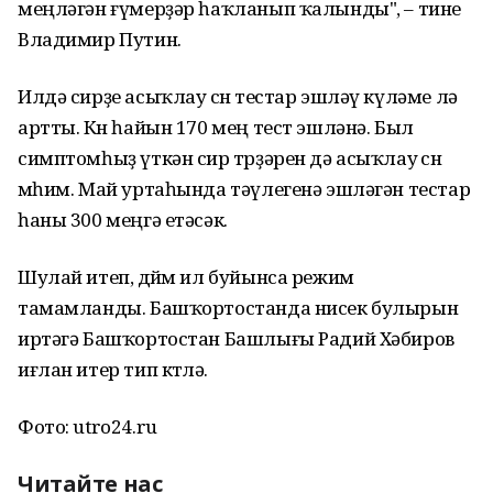
меңләгән ғүмерҙәр һаҡланып ҡалынды", – тине
Владимир Путин.
Илдә сирҙе асыҡлау өсөн тестар эшләү күләме лә
артты. Көн һайын 170 мең тест эшләнә. Был
симптомһыҙ үткән сир төрҙәрен дә асыҡлау өсөн
мөһим. Май уртаһында тәүлегенә эшләгән тестар
һаны 300 меңгә етәсәк.
Шулай итеп, дөйөм ил буйынса режим
тамамланды. Башҡортостанда нисек булырын
иртәгә Башҡортостан Башлығы Радий Хәбиров
иғлан итер тип көтөлә.
Фото: utro24.ru
Читайте нас