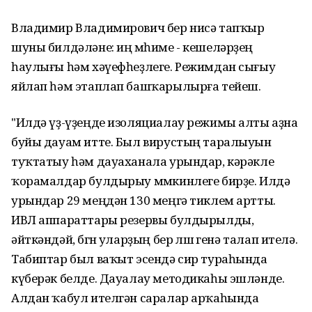
Владимир Владимирович бер нисә тапҡыр
шуны билдәләне: иң мөһиме - кешеләрҙең
һаулығы һәм хәүефһеҙлеге. Режимдан сығыу
яйлап һәм этаплап башҡарылырға тейеш.
"Илдә үҙ-үҙеңде изоляциалау режимы алты аҙна
буйы дауам итте. Был вирустың таралыуын
туҡтатыу һәм дауаханала урындар, кәрәкле
ҡорамалдар булдырыу мөмкинлеге бирҙе. Илдә
урындар 29 меңдән 130 меңгә тиклем артты.
ИВЛ аппараттары резервы булдырылды,
әйткәндәй, бөгөн уларҙың бер өлөшө генә талап ителә.
Табиптар был ваҡыт эсендә сир тураһында
күберәк белде. Дауалау методикаһы эшләнде.
Алдан ҡабул ителгән саралар арҡаһында