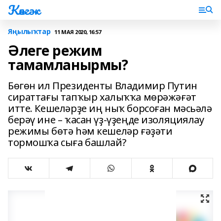
Көнгәк
Яңылыҡтар
11 МАЯ 2020, 16:57
Әлеге режим
тамамланырмы?
Бөгөн ил Президенты Владимир Путин
сираттағы тапҡыр халыҡҡа мөрәжәғәт
итте. Кешеләрҙе иң ныҡ борсоған мәсьәлә
берәү ине – ҡасан үҙ-үҙеңде изоляциялау
режимы бөтә һәм кешеләр ғәҙәти
тормошҡа сыға башлай?