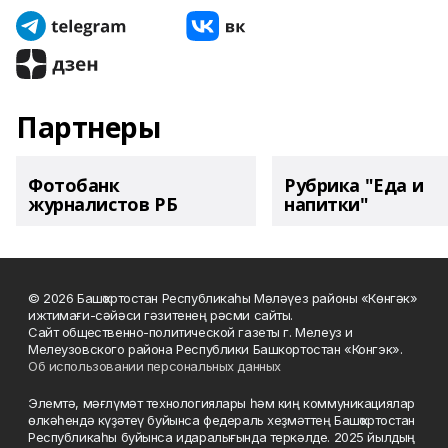
Партнеры
Фотобанк
Рубрика "Еда и
журналистов РБ
напитки"
© 2026 Башҡортостан Республикаһы Мәләүез районы «Көнгәк»
ижтимағи-сәйәси гәзитенең рәсми сайты.
Сайт общественно-политической газеты г. Мелеуз и
Мелеузовского района Республики Башкортостан «Конгэк».
Об использовании персональных данных
Элемтә, мәғлүмәт технологиялары һәм киң коммуникациялар
өлкәһендә күҙәтеү буйынса федераль хеҙмәттең Башҡортостан
Республикаһы буйынса идаралығында теркәлде. 2025 йылдың