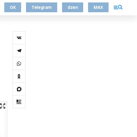
ОК
Telegram
dzen
MAX
и
о