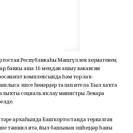
ортостан Республикаһы Мәшғүллек хеҙмәтенең
ар банкы аша 16 меңдән ашыу вакансия
гросәнәғәт комплексында һәм торлаҡ-
ашлыса эшсе һөнәрҙәр талап ителә. Был хаҡта
 халыҡты социаль яҡлау министры Ленара
елде.
штәре арҡаһында Башҡортостанда теркәлгән
кеше тәшкил итә, йыл башынан эшһеҙҙәр һаны