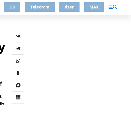
ОК
Telegram
dzen
MAX
у
у
.
ры