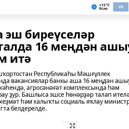
+15 °С
VK
Ясно
 эш биреүселәр
талда 16 меңдән ашы
м итә
ашҡортостан Республикаһы Мәшғүллек
нда вакансиялар банкы аша 16 меңдән ашы
лкәһендә, агросәнәғәт комплексында һәм
ау ҙур. Башлыса эшсе һөнәрҙәр талап ителә
 хеҙмәт һәм халыҡты социаль яҡлау минист
гта белдерелде.