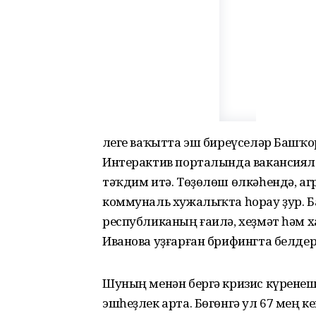
Әлеге ваҡытта эш биреүселәр Башҡ
Интерактив порталында вакансиял
тәҡдим итә. Төҙөлөш өлкәһендә, а
коммуналь хужалыҡта һорау ҙур. Б
республиканың ғаилә, хеҙмәт һәм
Иванова уҙғарған брифингта белдер
Шуның менән бергә кризис күрене
эшһеҙлек арта. Бөгөнгә ул 67 мең 