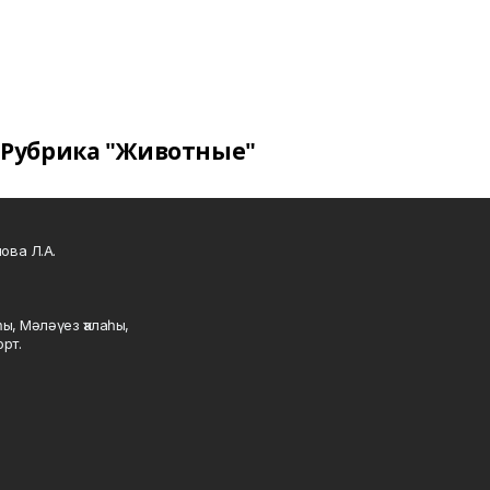
Рубрика "Животные"
ова Л.А.
ы, Мәләүез ҡалаһы,
рт.