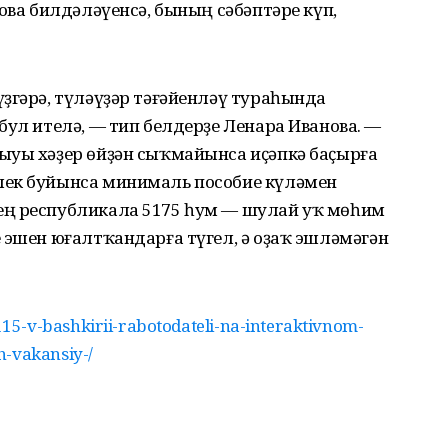
ова билдәләүенсә, бының сәбәптәре күп,
ҙгәрә, түләүҙәр тәғәйенләү тураһында
бул ителә, — тип белдерҙе Ленара Иванова. —
ыуы хәҙер өйҙән сыҡмайынса иҫәпкә баҫырға
лек буйынса минималь пособие күләмен
ең республикала 5175 һум — шулай уҡ мөһим
 эшен юғалтҡандарға түгел, ә оҙаҡ эшләмәгән
5-v-bashkirii-rabotodateli-na-interaktivnom-
h-vakansiy-/