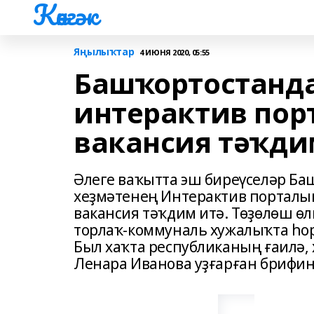
Көнгәк
Яңылыҡтар
4 ИЮНЯ 2020, 05:55
Башҡортостанда
интерактив пор
вакансия тәҡди
Әлеге ваҡытта эш биреүселәр Б
хеҙмәтенең Интерактив порталы
вакансия тәҡдим итә. Төҙөлөш ө
торлаҡ-коммуналь хужалыҡта һор
Был хаҡта республиканың ғаилә,
Ленара Иванова уҙғарған брифин