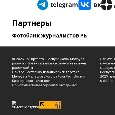
Партнеры
Фотобанк журналистов РБ
© 2026 Башҡортостан Республикаһы Мәләүез
Элемтә, 
районы «Көнгәк» ижтимағи-сәйәси гәзитенең
коммуник
рәсми сайты.
федераль
Сайт общественно-политической газеты г.
Республи
Мелеуз и Мелеузовского района Республики
2025 йыл
Башкортостан «Конгэк».
01832-се 
Об использовании персональных данных