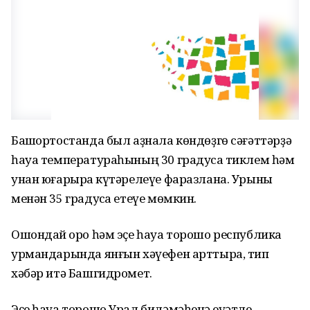
Башҡортостанда был аҙнала көндөҙгө сәғәттәрҙә
һауа температураһының 30 градусҡа тиклем һәм
унан юғарыраҡ күтәрелеүе фаразлана. Урыны
менән 35 градусҡа етеүе мөмкин.
Ошондай ҡоро һәм эҫе һауа торошо республика
урмандарында янғын хәүефен арттыра, тип
хәбәр итә Башгидромет.
Эҫе һауа торошо Урал биләмәһенә ҡеүәтле