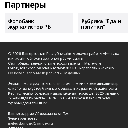
Партнеры
Фотобанк
Рубрика "Еда и
журналистов РБ
напитки"
© 2026 Башҡортостан Республикаһы Мәләүез районы «Көнгәк»
ижтимағи-сәйәси гәзитенең рәсми сайты.
Сайт общественно-политической газеты г. Мелеуз и
Мелеузовского района Республики Башкортостан «Конгэк».
Об использовании персональных данных
Элемтә, мәғлүмәт технологиялары һәм киң коммуникациялар
өлкәһендә күҙәтеү буйынса федераль хеҙмәттең Башҡортостан
Республикаһы буйынса идаралығында теркәлде. 2025 йылдың
19 майында бирелгән ПИ № ТУ 02-01832-се һанлы теркәү
тураһындағы таныҡлыҡ.
Баш мөхәррир Абдрахманова Л.А.
Электрон почта
meleuzkungak@yandex.ru