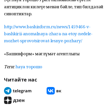
антициклон килеүе менән бәйле, тип билдәләй
синоптиктар.
http://www.bashinform.ru/news/1459466-v-
bashkirii-anomalnaya-zhara-na-etoy-nedele-
mozhet-sprovotsirovat-lesnye-pozhary/
«Башинформ» мәғлүмәт агентлығы
Теги:
һауа торошо
Читайте нас