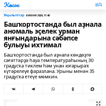
Көнгәк
Яңылыҡтар
8 ИЮНЯ 2020, 11:40
Башҡортостанда был аҙнала
аномаль эҫелек урман
янғындарына сәбәпсе
булыуы ихтимал
Башҡортостанда был аҙнала көндөҙгө
сәғәттәрҙә һауа температураһының 30
градусҡа тиклем һәм унан юғарыраҡ
күтәрелеүе фаразлана. Урыны менән 35
градусҡа етеүе мөмкин.