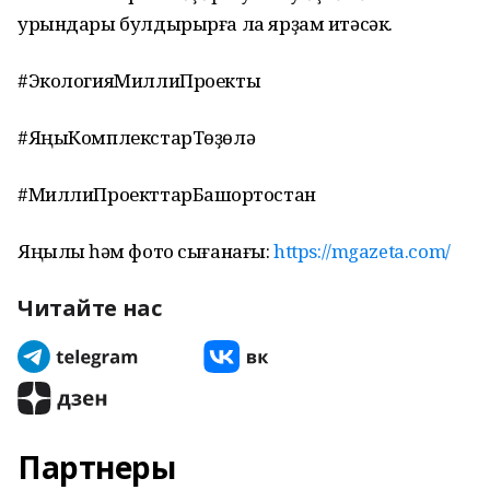
урындары булдырырға ла ярҙам итәсәк.
#ЭкологияМиллиПроекты
#ЯңыКомплекстарТөҙөлә
#МиллиПроекттарБашҡортостан
Яңылыҡ һәм фото сығанағы:
https://mgazeta.com/
Читайте нас
Партнеры