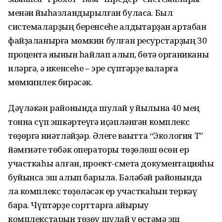
менән йыһазландырылған буласаҡ. Был
системаларҙың беренсеһе ҡалдыҡтарҙан артабан
файҙаланырға мөмкин булған ресурстарҙың 30
процентҡа яҡынын һайлап алып, бөтә органиканы
иләргә, ә икенсеһе – эре сүптәрҙе ваҡларға
мөмкинлек бирәсәк.
Дәүләкән районында шулай уҡ йылына 40 мең
тонна сүп эшкәртеүгә иҫәпләнгән комплекс
төҙөргә ниәтләйҙәр. Әлеге ваҡытта “Экология Т”
йәмғиәте төбәк операторы төҙөлөш өсөн ер
участкаһы алған, проект-смета документацияһы
буйынса эш алып барыла. Бәләбәй районында
ла комплекс төҙөләсәк ер участкаһын теркәү
бара. Чүптәрҙе сорттарға айырыу
комплекстарын төҙөү шулай уҡ өҫтәмә эш