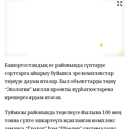
Башҡортостандың өс районында сүптәрҙе
сорттарға айырыу буйынса эре комплекстар
төҙөүҙе дауам итәләр. Был объекттарҙы төҙөү
“Экология” милли проекты күрһәткестәренә
ирешергә ярҙам итәсәк.
Туймазы районында төҙөлөүсе йылына 100 мең
тонна сүпте эшкәртеүгә иҫәпләнгән комплекс
заманса “Грохот” һәм “Шредер” системалары