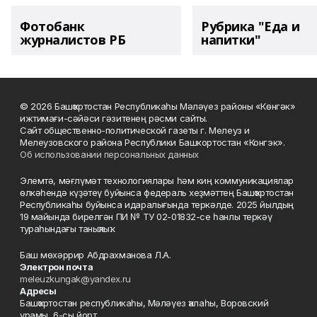
Фотобанк
Рубрика "Еда и
журналистов РБ
напитки"
© 2026 Башҡортостан Республикаһы Мәләүез районы «Көнгәк»
ижтимағи-сәйәси гәзитенең рәсми сайты.
Сайт общественно-политической газеты г. Мелеуз и
Мелеузовского района Республики Башкортостан «Конгэк».
Об использовании персональных данных
Элемтә, мәғлүмәт технологиялары һәм киң коммуникациялар
өлкәһендә күҙәтеү буйынса федераль хеҙмәттең Башҡортостан
Республикаһы буйынса идаралығында теркәлде. 2025 йылдың
19 майында бирелгән ПИ № ТУ 02-01832-се һанлы теркәү
тураһындағы таныҡлыҡ.
Баш мөхәррир Абдрахманова Л.А.
Электрон почта
meleuzkungak@yandex.ru
Адресы
Башҡортостан республикаһы, Мәләүез ҡалаһы, Воровский
урамы, 6-сы йорт.