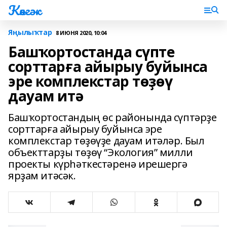
Көнгәк
Яңылыҡтар
8 ИЮНЯ 2020, 10:04
Башҡортостанда сүпте
сорттарға айырыу буйынса
эре комплекстар төҙөү
дауам итә
Башҡортостандың өс районында сүптәрҙе
сорттарға айырыу буйынса эре
комплекстар төҙөүҙе дауам итәләр. Был
объекттарҙы төҙөү “Экология” милли
проекты күрһәткестәренә ирешергә
ярҙам итәсәк.