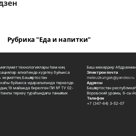
Рубрика "Еда и напитки"
мәғлүмәт технологиялары һәм киң
Баш мөхәррир Абдрахман
ациялар өлкәһендә күҙәтеү буйынса
Электрон почта
 хеҙмәттең Башҡортостан
meleuzkungak@yandex.ru
каһы буйынса идаралығында теркәлде.
Адресы
дың 19 майында бирелгән ПИ № ТУ 02-
Башҡортостан республикаһ
һанлы теркәү тураһындағы таныҡлыҡ.
Воровский урамы, 6-сы йо
Телефон
+7 (347-64) 3-52-07