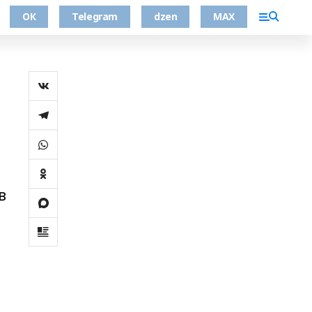
ОК
Telegram
dzen
MAX
в