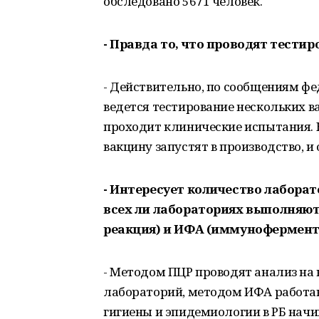
обследовано 5671 человек.
- Правда то, что проводят тести
- Действительно, по сообщениям ф
ведется тестирование нескольких в
проходит клинические испытания. К
вакцину запустят в производство, и 
- Интересует количество лаборат
всех ли лабораториях выполняют
реакция) и ИФА (иммунофермен
- Методом ПЦР проводят анализ на
лабораторий, методом ИФА работа
гигиены и эпидемиологии в РБ начи