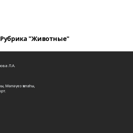
Рубрика "Животные"
ова Л.А.
ы, Мәләүез ҡалаһы,
рт.