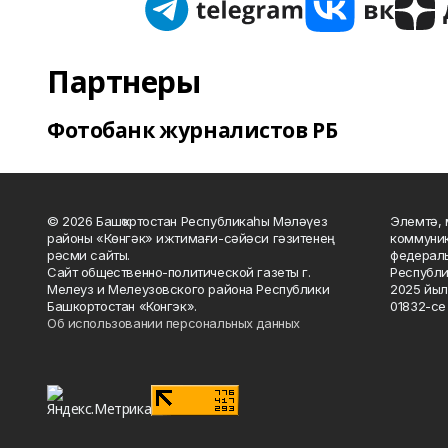
Партнеры
Фотобанк журналистов РБ
© 2026 Башҡортостан Республикаһы Мәләүез
Элемтә, 
районы «Көнгәк» ижтимағи-сәйәси гәзитенең
коммуник
рәсми сайты.
федераль
Сайт общественно-политической газеты г.
Республи
Мелеуз и Мелеузовского района Республики
2025 йыл
Башкортостан «Конгэк».
01832-се 
Об использовании персональных данных