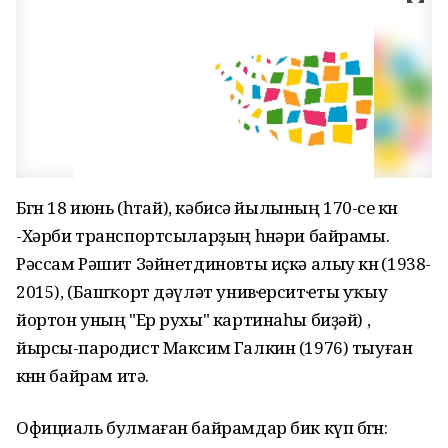
Бөгөн 18 июнь (һөтай), кәбисә йылының 170-се көнө
-Хәрби транспортсыларҙың һөнәри байрамы.
Рәссам Рәшит Зәйнетдиновты иҫкә алыу көнө (1938-
2015), (Башҡорт дәүләт унивҽрситҽты уҡыу
йортон уның "Ер рухы" картинаһы биҙәй) ,
йырсы-пародист Максим Галкин (1976) тыуған
көнөн байрам итә.
Официаль булмаған байрамдар бик күп бөгөн: