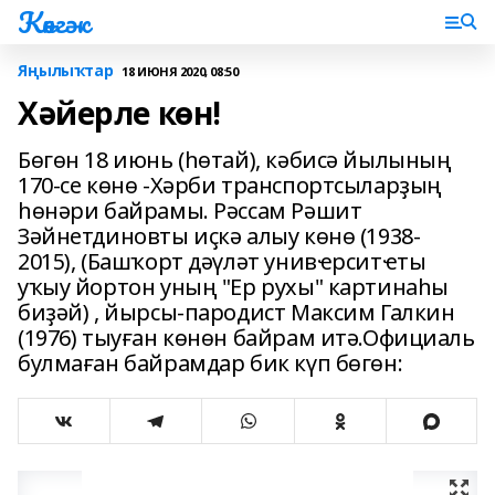
Көнгәк
Яңылыҡтар
18 ИЮНЯ 2020, 08:50
Хәйерле көн!
Бөгөн 18 июнь (һөтай), кәбисә йылының
170-се көнө -Хәрби транспортсыларҙың
һөнәри байрамы. Рәссам Рәшит
Зәйнетдиновты иҫкә алыу көнө (1938-
2015), (Башҡорт дәүләт унивҽрситҽты
уҡыу йортон уның "Ер рухы" картинаһы
биҙәй) , йырсы-пародист Максим Галкин
(1976) тыуған көнөн байрам итә.Официаль
булмаған байрамдар бик күп бөгөн: