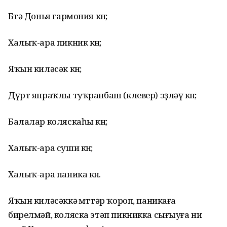
Бөтә Донья гармония көнө;
Халыҡ-ара пикник көнө;
Яҡын киләсәк көнө;
Дүрт япраҡлы туҡранбаш (клевер) эҙләү көнө;
Балалар коляскаһы көнө;
Халыҡ-ара суши көнө;
Халыҡ-ара паника көнө.
Яҡын киләсәккә өмөттәр ҡороп, паникаға
бирелмәй, коляска этәп пикникка сығыуға ни