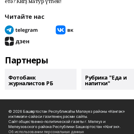
етә? Көнөгөҙ матур үтһен!
Читайте нас
Партнеры
Фотобанк
Рубрика "Еда и
журналистов РБ
напитки"
© 2026 Башҡортостан Республикаһы Мәләүез районы «Көнгәк»
ижтимағи-сәйәси гәзитенең рәсми сайты.
Сайт общественно-политической газеты г. Мелеуз и
Мелеузовского района Республики Башкортостан «Конгэк».
Об использовании персональных данных