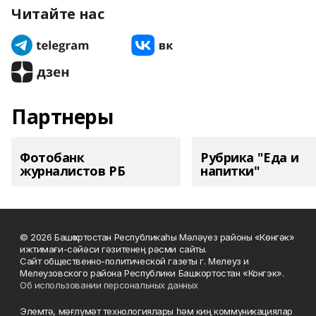
Читайте нас
Партнеры
Фотобанк
Рубрика "Еда и
журналистов РБ
напитки"
© 2026 Башҡортостан Республикаһы Мәләүез районы «Көнгәк»
ижтимағи-сәйәси гәзитенең рәсми сайты.
Сайт общественно-политической газеты г. Мелеуз и
Мелеузовского района Республики Башкортостан «Конгэк».
Об использовании персональных данных
Элемтә, мәғлүмәт технологиялары һәм киң коммуникациялар