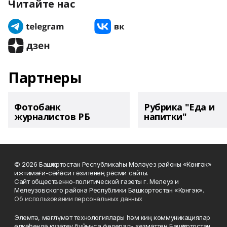
Читайте нас
Партнеры
Фотобанк
Рубрика "Еда и
журналистов РБ
напитки"
© 2026 Башҡортостан Республикаһы Мәләүез районы «Көнгәк»
ижтимағи-сәйәси гәзитенең рәсми сайты.
Сайт общественно-политической газеты г. Мелеуз и
Мелеузовского района Республики Башкортостан «Конгэк».
Об использовании персональных данных
Элемтә, мәғлүмәт технологиялары һәм киң коммуникациялар
өлкәһендә күҙәтеү буйынса федераль хеҙмәттең Башҡортостан