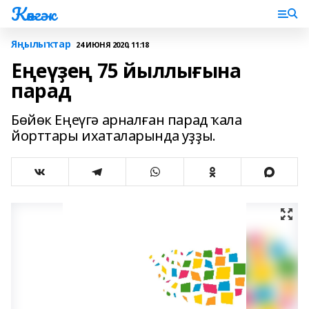
Көнгәк
Яңылыҡтар
24 ИЮНЯ 2020, 11:18
Еңеүҙең 75 йыллығына
парад
Бөйөк Еңеүгә арналған парад ҡала
йорттары ихаталарында уҙҙы.