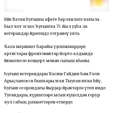
Бөйөк Ватан һуғышы афәте һәр ғаиләгә ҡағыла.
Был ҡот осҡос һуғышҡа 75 йыл уҙһа ла
ветерандар йөрәгендә тетрәнеү уята.
Ҡала мәҙәниәт һарайы үҙешмәкәрҙәре
артистары фронтовиктар йорто алдында
йөкмәткеле концерт менән сығыш яһаны.
Һуғыш ветерандары Ҡасим Гайдин һәм Ғәли
Арыҫланов өсөн башҡарылған Тыуған яҡҡа һөйөү,
һуғыш осорондағы йырҙар йөрәктәргә үтеп инде.
Туғандары, күршеләре ысын күңелдән ғорур
ҡул сабып, рәхмәттәрен еткерҙе.