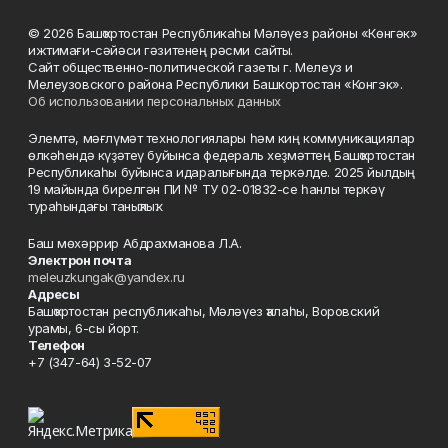
© 2026 Башҡортостан Республикаһы Мәләүез районы «Көнгәк»
ижтимағи-сәйәси гәзитенең рәсми сайты.
Сайт общественно-политической газеты г. Мелеуз и
Мелеузовского района Республики Башкортостан «Конгэк».
Об использовании персональных данных
Элемтә, мәғлүмәт технологиялары һәм киң коммуникациялар
өлкәһендә күҙәтеү буйынса федераль хеҙмәттең Башҡортостан
Республикаһы буйынса идаралығында теркәлде. 2025 йылдың
19 майында бирелгән ПИ № ТУ 02-01832-се һанлы теркәү
тураһындағы таныҡлыҡ.
Баш мөхәррир Абдрахманова Л.А.
Электрон почта
meleuzkungak@yandex.ru
Адресы
Башҡортостан республикаһы, Мәләүез ҡалаһы, Воровский
урамы, 6-сы йорт.
Телефон
+7 (347-64) 3-52-07