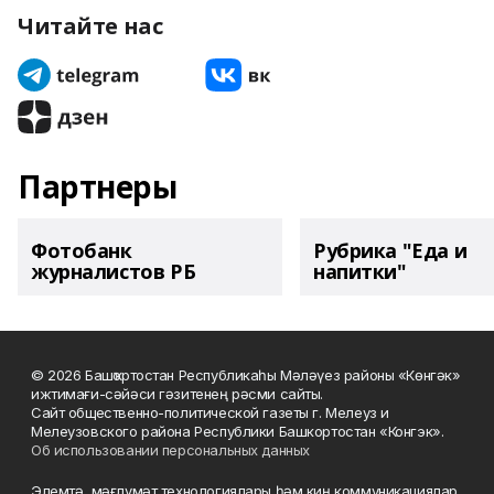
Читайте нас
Партнеры
Фотобанк
Рубрика "Еда и
журналистов РБ
напитки"
© 2026 Башҡортостан Республикаһы Мәләүез районы «Көнгәк»
ижтимағи-сәйәси гәзитенең рәсми сайты.
Сайт общественно-политической газеты г. Мелеуз и
Мелеузовского района Республики Башкортостан «Конгэк».
Об использовании персональных данных
Элемтә, мәғлүмәт технологиялары һәм киң коммуникациялар