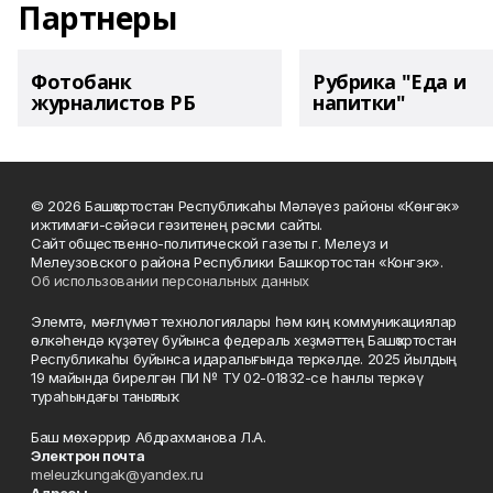
Партнеры
Фотобанк
Рубрика "Еда и
журналистов РБ
напитки"
© 2026 Башҡортостан Республикаһы Мәләүез районы «Көнгәк»
ижтимағи-сәйәси гәзитенең рәсми сайты.
Сайт общественно-политической газеты г. Мелеуз и
Мелеузовского района Республики Башкортостан «Конгэк».
Об использовании персональных данных
Элемтә, мәғлүмәт технологиялары һәм киң коммуникациялар
өлкәһендә күҙәтеү буйынса федераль хеҙмәттең Башҡортостан
Республикаһы буйынса идаралығында теркәлде. 2025 йылдың
19 майында бирелгән ПИ № ТУ 02-01832-се һанлы теркәү
тураһындағы таныҡлыҡ.
Баш мөхәррир Абдрахманова Л.А.
Электрон почта
meleuzkungak@yandex.ru