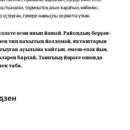
ш һынаған, тормоштоң ағын-ҡараһын, көйөнөс-
р үҫтергән, ғүмере намыҫлы хеҙмәттә үткән.
лләте өсөн янып йәшәй. Райондың берҙән-
шәһен тип ваҡытын йәлләмәй, яҡташтарын
н тыу­ған ауылына ҡайтып, емеш-еләк йыя,
лә­рен барлай. Тынғыһыҙ йөрәге ошонда
ек таба.