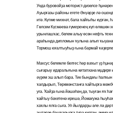
Унда буровойҙа моторист-дизелсе һµнәре
Ауырғазы районы егете Әнүәрҙе лә ошонда
итә. Күпме михнәт, бала ҡайғыһы күргән, 
Гөлсөм Күсмәева ғүмеренең күп өлөшөн х
урынлашҡас, белем алыу өсөн нефть техн
араһында дипломын ҡулына алып ҡыуана.
Тормош юғалтыуһыҙ ғына бармай ҡәҙерле 
Махсус белемле белгес һәр ваҡыт үҙ һµн
сығарыу идаралығына китапхана мµдире и
әүҙем эш алып бара. Тик бындағы һалҡы
ҡалдырып, Төркмәнс­танға ҡайтырға мәжбү
уға. Ҡайҙа ғына йәшәһәң дә, тыуған яҡ һ
ҡайтыу бәхетенә ирешә, Йомағужа һыу­һ
хаҡлы ялға сыға. Ул йылдарҙы әле лә дәр
эштәрҙе башҡарыр­ға тура килгән, әммә и