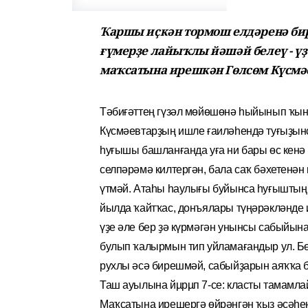
Ҡаршы иҫкән тормош елдәренә бир
ғүмерҙе лайыҡлы йәшәй белеү - үҙе
маҡсатына ирешкән Гөлсөм Күсмәе
Тәбиғәттең гүзәл мөйөшөнә һыйынып ҡы
Күсмәевтарҙың ишле ғаиләһендә туғыҙынс
һуғышы башланғанда уға ни бары өс кен
селпәрәмә килтергән, бала саҡ бәхетенән
үтмәй. Атаһы һаулығы бу­йынса һуғыштың
йылда ҡайтҡас, донъялары түңәрәкләнде 
үҙе әле бер ҙә күрмәгән унынсы сабыйын
булып ҡалырмын тип уйламағандыр ул. Бө
рухлы әсә бирешмәй, сабыйҙарын аяҡҡа б
Таш ауылына йµрµп 7-се: класты тамамлай
Маҡсатына ирешергә өйрәнгән ҡыҙ әсәһен