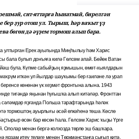
ешмәй, сит-яттарға һынатмай, бирелгән
 бер ҙур отош ул. Тырыш, һәр ваҡыт үҙ
ва бөгөн дә әүҙем тормош алып бара.
на ултырған Ерек ауылында Миңһылыу һәм Харис
ы бала булып донъя­ға килә Гөл
с
өм апай. Бөйөк Ватан
ә йәш була. Күпме сабыйҙың яҙмышын, өмөт-хыялдарын
 мәхрүм иткән ул йылдар шау­ҡымы бер ғаиләне лә урап
 беренсе көнөнән үк хеҙмәт фронтына алына. 1943
инде тигәндә яңынан һуғышҡа алып китәләр. Фронттан
а сәләмдәр яҙғанда Польша тарафтарында һәләк
тә тормоштоң ауырлығы әсәй елкәһенә төшә. Көслө
аҫтырыр өсөн бар көсөн һала. Гөлсөм Харис ҡыҙы Үрге
. Ололар менән бергә колхозда төрлө эш башҡара.
ә ярҙам итеү теләге менән Төркмәнстанға сығып китә.