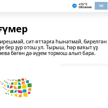
+15 °С
VK
Облачно
 ғүмер
ирешмәй, сит-яттарға һынатмай, бирелгән
е бер ҙур отош ул. Тырыш, һәр ваҡыт үҙ
ева бөгөн дә әүҙем тормош алып бара.