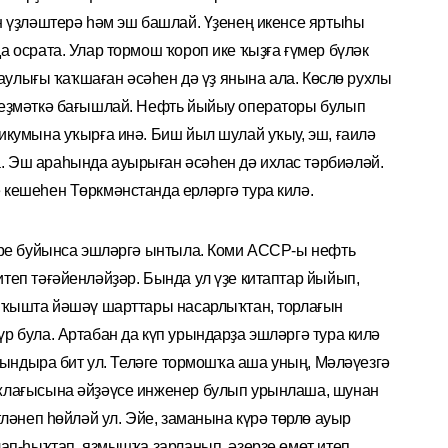
н үҙләштерә һәм эш башлай. Үҙенең икенсе яртыһы
 осрата. Улар тормош ҡороп ике ҡыҙға ғүмер бүләк
һау­лығы ҡаҡшаған әсәһен дә үҙ янына ала. Көслө рухлы
еҙмәткә бағыш­лай. Нефть йыйыу операторы булып
икумына уҡырға инә. Биш йыл шулай уҡыу, эш, ғаилә
 Эш араһында ауырыған әсәһен дә ихлас тәрбиәләй.
кешеһен Төркмәнстанда ерләргә тура килә.
әре буйынса эшләргә ынтыла. Коми АССР-ы нефть
теп тәғәйенләйҙәр. Бында ул үҙе китаптар йыйып,
н ҡышта йәшәү шарттары насарлыҡтан, торлағын
р була. Артабан да күп урындарҙа эшләргә тура килә
ағындыра бит ул. Теләге тормошҡа аша уның, Мәләүезгә
аҡлағысына әйҙәүсе инженер булып урынлаша, шунан
тләнеп һөйләй ул. Эйе, заманына күрә төрлө ауыр
лап-һыҡтап, яҙмышҡа зарланып, әҙерҙе өмөт итеп