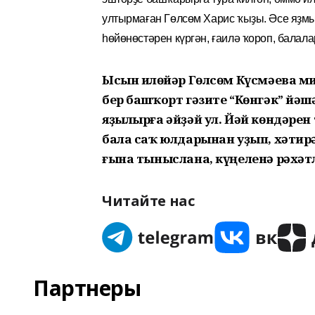
ултырмаған Гөлсөм Харис ҡыҙы. Әсе яҙмы
һөйөнөстәрен күргән, ғаилә ҡороп, балала
Ысын илһөйәр Гөлсөм Күсмәева ми
бер башҡорт гәзите “Көнгәк” йә
яҙылыр­ға әйҙәй ул. Йәй көндәре
бала саҡ юлдарынан уҙып, хәтирә
ғына тыныслана, күңеленә рәхәтл
Читайте нас
Партнеры