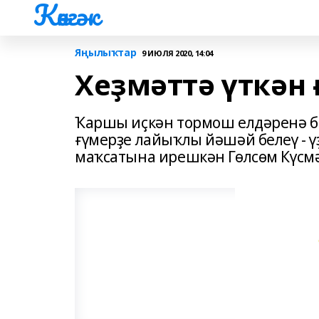
Көнгәк
Яңылыҡтар
9 ИЮЛЯ 2020, 14:04
Хеҙмәттә үткән
Ҡаршы иҫкән тормош елдәренә б
ғүмерҙе лайыҡлы йәшәй белеү - үҙ
маҡсатына ирешкән Гөлсөм Күсмә