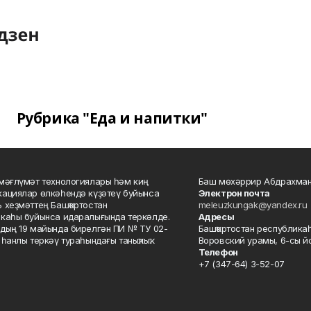
Рубрика "Еда и напитки"
мәғлүмәт технологиялары һәм киң
Баш мөхәррир Абдрахман
ациялар өлкәһендә күҙәтеү буйынса
Электрон почта
 хеҙмәттең Башҡортостан
meleuzkungak@yandex.ru
каһы буйынса идаралығында теркәлде.
Адресы
дың 19 майында бирелгән ПИ № ТУ 02-
Башҡортостан республикаһ
һанлы теркәү тураһындағы таныҡлыҡ.
Воровский урамы, 6-сы йо
Телефон
+7 (347-64) 3-52-07