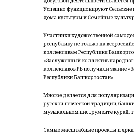
досуговой деятельности является п
Успешно функционируют Сельские
дома культуры и Семейные культу
Участники художественной самоде
республику не только на всероссий
коллективам Республики Башкортос
«Заслуженный коллектив народного
коллективов РБ получили звание «
Республики Башкортостан».
Многое делается для популяризаци
русской певческой традиции, башки
музыкальном инструменте курай, т
Самые масштабные проекты и ярки