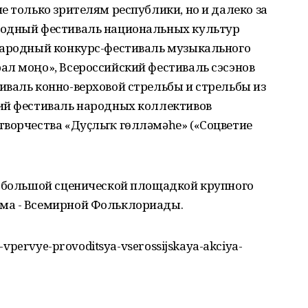
е только зрителям республики, но и далеко за
родный фестиваль национальных культур
народный конкурс-фестиваль музыкального
ал моңо», Всероссийский фестиваль сэсэнов
иваль конно-верховой стрельбы и стрельбы из
ий фестиваль народных коллективов
творчества «Дуҫлыҡ гөлләмәһе» («Соцветие
т большой сценической площадкой крупного
ма - Всемирной Фольклориады.
a-vpervye-provoditsya-vserossijskaya-akciya-