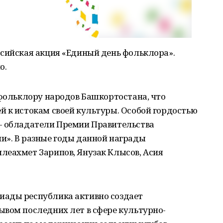
ссийская акция «Единый день фольклора».
о.
 фольклору народов Башкортостана, что
й к истокам своей культуры. Особой гордостью
- обладатели Премии Правительства
и». В разные годы данной награды
леахмет Зарипов, Янузак Клысов, Асия
иады республика активно создает
ывом последних лет в сфере культурно-