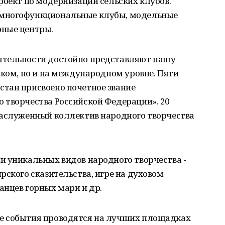
роект по модернизации сельских клубов.
 многофункциональные клубы, модельные
рные центры.
ятельности достойно представляют нашу
ском, но и на международном уровне. Пяти
тан присвоено почетное звание
 творчества Российской Федерации». 20
Заслуженный коллектив народного творчества
и уникальных видов народного творчества -
рского сказительства, игре на духовом
анцев горных мари и др.
е события проводятся на лучших площадках