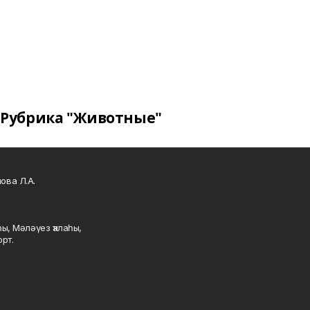
Рубрика "Животные"
ова Л.А.
ы, Мәләүез ҡалаһы,
рт.