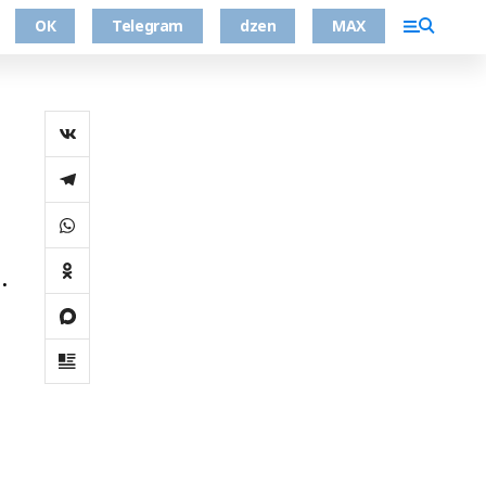
ОК
Telegram
dzen
MAX
.