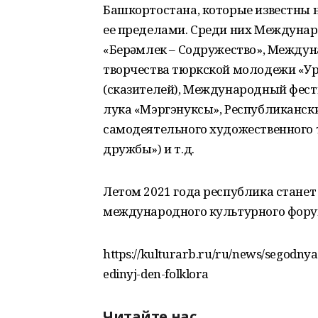
Башкортостана, которые известны н
ее пределами. Среди них Междуна
«Берҙәмлек – Содружество», Между
творчества тюркской молодежи «Ур
(сказителей), Международный фест
лука «Мэргэнуксы», Республиканск
самодеятельного художественного 
дружбы») и т.д.
Летом 2021 года республика стане
международного культурного фору
https://kulturarb.ru/ru/news/segodny
edinyj-den-folklora
Читайте нас