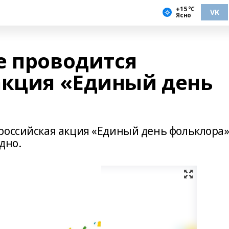
+15 °С
VK
Ясно
е проводится
акция «Единый день
российская акция «Единый день фольклора»
дно.