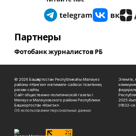
Партнеры
Фотобанк журналистов РБ
© 2026 Башҡортостан Республикаһы Мәләүез
Элемтә, 
районы «Көнгәк» ижтимағи-сәйәси гәзитенең
коммуник
рәсми сайты.
федераль
Сайт общественно-политической газеты г.
Республи
Мелеуз и Мелеузовского района Республики
2025 йыл
Башкортостан «Конгэк».
01832-се 
Об использовании персональных данных