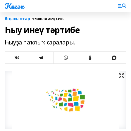
Көнгәк
Яңылыҡтар
17 ИЮЛЯ 2020, 14:06
Һыу инеү тәртибе
Һыуҙа һаҡлыҡ саралары.