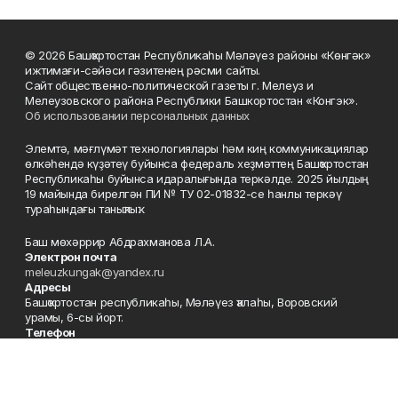
© 2026 Башҡортостан Республикаһы Мәләүез районы «Көнгәк»
ижтимағи-сәйәси гәзитенең рәсми сайты.
Сайт общественно-политической газеты г. Мелеуз и
Мелеузовского района Республики Башкортостан «Конгэк».
Об использовании персональных данных
Элемтә, мәғлүмәт технологиялары һәм киң коммуникациялар
өлкәһендә күҙәтеү буйынса федераль хеҙмәттең Башҡортостан
Республикаһы буйынса идаралығында теркәлде. 2025 йылдың
19 майында бирелгән ПИ № ТУ 02-01832-се һанлы теркәү
тураһындағы таныҡлыҡ.
Баш мөхәррир Абдрахманова Л.А.
Электрон почта
meleuzkungak@yandex.ru
Адресы
Башҡортостан республикаһы, Мәләүез ҡалаһы, Воровский
урамы, 6-сы йорт.
Телефон
+7 (347-64) 3-52-07