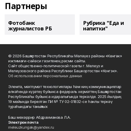
Партнеры
Фотобанк
Рубрика "Еда и
журналистов РБ
напитки"
© 2026 Башҡортостан Республикаһы Мәләүез районы «Көнгәк»
ижтимағи-сәйәси гәзитенең рәсми сайты.
Сайт общественно-политической газеты г. Мелеуз и
Мелеузовского района Республики Башкортостан «Конгэк».
Об использовании персональных данных
Элемтә, мәғлүмәт технологиялары һәм киң коммуникациялар
өлкәһендә күҙәтеү буйынса федераль хеҙмәттең Башҡортостан
Республикаһы буйынса идаралығында теркәлде. 2025 йылдың
19 майында бирелгән ПИ № ТУ 02-01832-се һанлы теркәү
тураһындағы таныҡлыҡ.
Баш мөхәррир Абдрахманова Л.А.
Электрон почта
meleuzkungak@yandex.ru