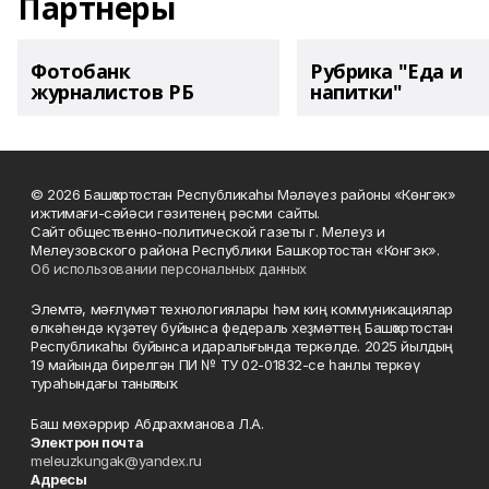
Партнеры
Фотобанк
Рубрика "Еда и
журналистов РБ
напитки"
© 2026 Башҡортостан Республикаһы Мәләүез районы «Көнгәк»
ижтимағи-сәйәси гәзитенең рәсми сайты.
Сайт общественно-политической газеты г. Мелеуз и
Мелеузовского района Республики Башкортостан «Конгэк».
Об использовании персональных данных
Элемтә, мәғлүмәт технологиялары һәм киң коммуникациялар
өлкәһендә күҙәтеү буйынса федераль хеҙмәттең Башҡортостан
Республикаһы буйынса идаралығында теркәлде. 2025 йылдың
19 майында бирелгән ПИ № ТУ 02-01832-се һанлы теркәү
тураһындағы таныҡлыҡ.
Баш мөхәррир Абдрахманова Л.А.
Электрон почта
meleuzkungak@yandex.ru
Адресы