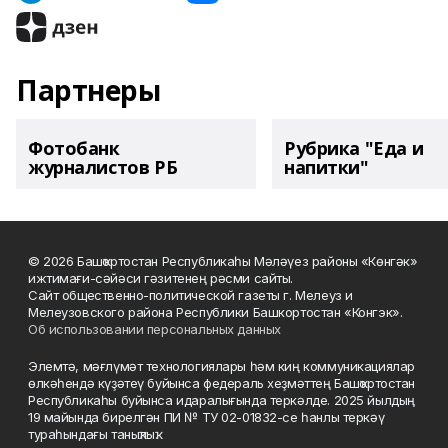
Партнеры
Фотобанк
Рубрика "Еда и
журналистов РБ
напитки"
© 2026 Башҡортостан Республикаһы Мәләүез районы «Көнгәк»
ижтимағи-сәйәси гәзитенең рәсми сайты.
Сайт общественно-политической газеты г. Мелеуз и
Мелеузовского района Республики Башкортостан «Конгэк».
Об использовании персональных данных
Элемтә, мәғлүмәт технологиялары һәм киң коммуникациялар
өлкәһендә күҙәтеү буйынса федераль хеҙмәттең Башҡортостан
Республикаһы буйынса идаралығында теркәлде. 2025 йылдың
19 майында бирелгән ПИ № ТУ 02-01832-се һанлы теркәү
тураһындағы таныҡлыҡ.