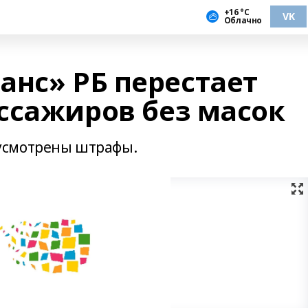
+16 °С
VK
Облачно
анс» РБ перестает
ссажиров без масок
усмотрены штрафы.