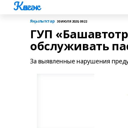
Көнгәк
Яңылыҡтар
30 ИЮЛЯ 2020, 09:22
ГУП «Башавтотр
обслуживать па
За выявленные нарушения пред