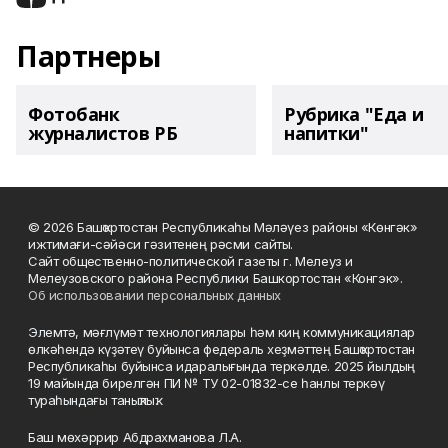
Партнеры
Фотобанк
Рубрика "Еда и
журналистов РБ
напитки"
© 2026 Башҡортостан Республикаһы Мәләүез районы «Көнгәк»
ижтимағи-сәйәси гәзитенең рәсми сайты.
Сайт общественно-политической газеты г. Мелеуз и
Мелеузовского района Республики Башкортостан «Конгэк».
Об использовании персональных данных
Элемтә, мәғлүмәт технологиялары һәм киң коммуникациялар
өлкәһендә күҙәтеү буйынса федераль хеҙмәттең Башҡортостан
Республикаһы буйынса идаралығында теркәлде. 2025 йылдың
19 майында бирелгән ПИ № ТУ 02-01832-се һанлы теркәү
тураһындағы таныҡлыҡ.
Баш мөхәррир Абдрахманова Л.А.