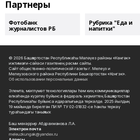
Партнеры
Фотобанк
Рубрика "Еда и
журналистов РБ
напитки"
© 2026 Башҡортостан Республикаһы Мәләүез районы «Көнгәк»
ижтимағи-сәйәси гәзитенең рәсми сайты.
Сайт общественно-политической газеты г. Мелеуз и
Мелеузовского района Республики Башкортостан «Конгэк».
Об использовании персональных данных
Элемтә, мәғлүмәт технологиялары һәм киң коммуникациялар
өлкәһендә күҙәтеү буйынса федераль хеҙмәттең Башҡортостан
Республикаһы буйынса идаралығында теркәлде. 2025 йылдың
19 майында бирелгән ПИ № ТУ 02-01832-се һанлы теркәү
тураһындағы таныҡлыҡ.
Баш мөхәррир Абдрахманова Л.А.
Электрон почта
meleuzkungak@yandex.ru
Адресы