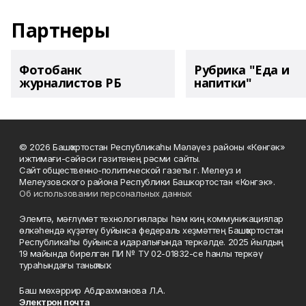
Партнеры
Фотобанк
Рубрика "Еда и
журналистов РБ
напитки"
© 2026 Башҡортостан Республикаһы Мәләүез районы «Көнгәк»
ижтимағи-сәйәси гәзитенең рәсми сайты.
Сайт общественно-политической газеты г. Мелеуз и
Мелеузовского района Республики Башкортостан «Конгэк».
Об использовании персональных данных
Элемтә, мәғлүмәт технологиялары һәм киң коммуникациялар
өлкәһендә күҙәтеү буйынса федераль хеҙмәттең Башҡортостан
Республикаһы буйынса идаралығында теркәлде. 2025 йылдың
19 майында бирелгән ПИ № ТУ 02-01832-се һанлы теркәү
тураһындағы таныҡлыҡ.
Баш мөхәррир Абдрахманова Л.А.
Электрон почта