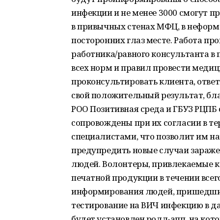
инфекции и не менее 3000 смогут п
в привычных стенах МФЦ, в неформ
посторонних глаз месте. Работа пр
работника/равного консультанта в
всех норм и правил провести медиц
проконсультировать клиента, ответ
свой положительный результат, бл
РОО Позитивная среда и ГБУЗ РЦПБ
сопровождены при их согласии в 
специалистами, что позволит им на
предупредить новые случаи заражен
людей. Волонтеры, привлекаемые к 
печатной продукции в течении всег
информирования людей, пришедших
тестирование на ВИЧ инфекцию в да
будет установлен ролл-апп, на кот