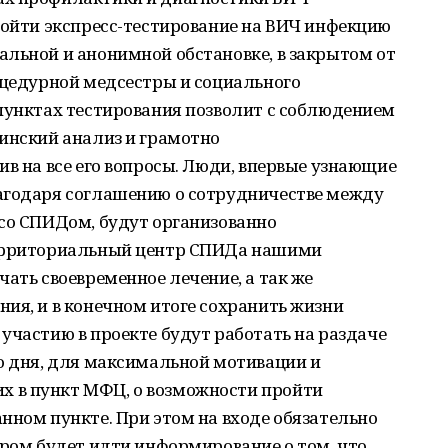
ройти экспресс-тестирование на ВИЧ инфекцию
альной и анонимной обстановке, в закрытом от
оцедурной медсестры и социального
 пунктах тестирования позволит с соблюдением
инский анализ и грамотно
ив на все его вопросы. Люди, впервые узнающие
агодаря соглашению о сотрудничестве между
 со СПИДом, будут организованно
территориальный центр СПИДа нашими
чать своевременное лечение, а так же
ия, и в конечном итоге сохранить жизни
участию в проекте будут работать на раздаче
о дня, для максимальной мотивации и
 в пункт МФЦ, о возможности пройти
нном пункте. При этом на входе обязательно
ором будет идти информирование о том, что