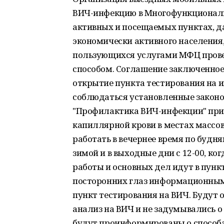
ВИЧ-инфекцию в Многофункциональ
активных и посещаемых пунктах, 
экономически активного населения,
пользующихся услугами МФЦ провер
способом. Соглашение заключенное
открытие пункта тестирования на и
соблюдаться установленные законо
"Профилактика ВИЧ-инфекции" при 
капиллярной крови в местах массов
работать в вечернее время по будня
зимой и в выходные дни с 12-00, к
работы и основных дел идут в пун
посторонних глаз информационным
пункт тестирования на ВИЧ. Будут 
анализ на ВИЧ и не задумывались о
будут проинформированы о способ