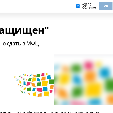
+21 °С
VK
Облачно
 защищен"
но сдать в МФЦ
площадок информирования и тестирования на