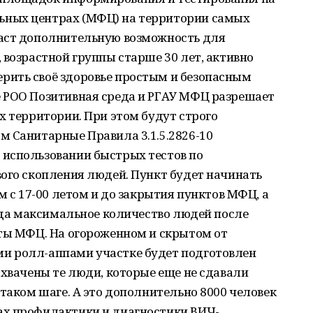
ных центрах (МФЦ) на территории самых
даст дополнительную возможность для
 возрастной группы старше 30 лет, активно
ить своё здоровье простым и безопасным
 РОО Позитивная среда и РГАУ МФЦ разрешает
х территории. При этом будут строго
м Санитарные Правила 3.1.5.2826-10
использовании быстрых тестов по
ого скопления людей. Пункт будет начинать
м с 17-00 летом и до закрытия пунктов МФЦ, а
огда максимальное количество людей после
кты МФЦ. На огороженном и скрытом от
и ролл-аппами участке будет подготовлен
охвачены те люди, которые еще не сдавали
 таком шаге. А это дополнительно 8000 человек
ах профилактики и диагностики ВИЧ-